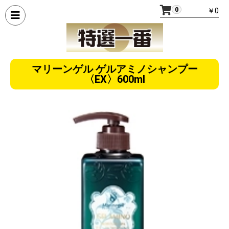
0
￥0
マリーンゲル ゲルアミノシャンプー
〈EX〉600ml