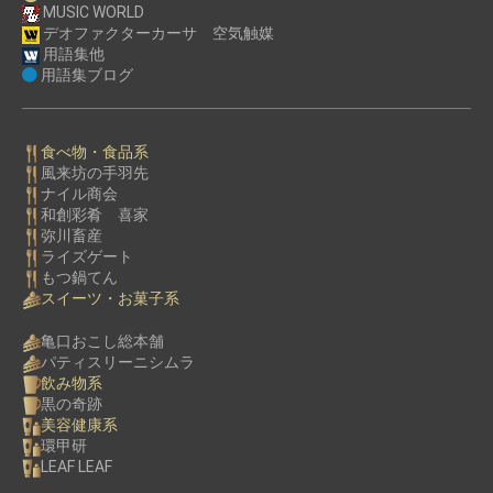
MUSIC WORLD
デオファクターカーサ 空気触媒
用語集他
用語集ブログ
食べ物・食品系
風来坊の手羽先
ナイル商会
和創彩肴 喜家
弥川畜産
ライズゲート
もつ鍋てん
スイーツ・お菓子系
亀口おこし総本舗
パティスリーニシムラ
飲み物系
黒の奇跡
美容健康系
環甲研
LEAF LEAF