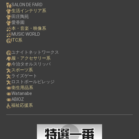
SALON DE FARD
生活インテリア系
田庄陶苑
愛香園
本・音楽・映像系
MUSIC WORLD
ITC系
ユナイトネットワークス
服・アクセサリー系
今治タオルスリッパ
スポーツ系
ライズゲート
ロストボールビレッジ
衛生用品系
Watanabe
ABIOZ
福祉応援系