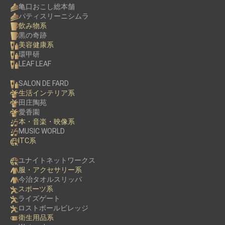
亀口おこし総本舗
パティスリーニシムラ
飲み物系
黒の奇跡
美容健康系
環甲研
LEAF LEAF
SALON DE FARD
生活インテリア系
田庄陶苑
愛香園
本・音楽・映像系
MUSIC WORLD
ITC系
ユナイトネットワークス
服・アクセサリー系
今治タオルスリッパ
スポーツ系
ライズゲート
ロストボールビレッジ
衛生用品系