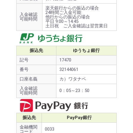
楽天銀行からの振込の場合
24時間ご入金可能
入金確認
他行からの振込の場合
可能時間
平日 9:00～14:45
土日祝 ご入金確認は翌営業日
振込先
ゆうちょ銀行
記号
17470
番号
32144061
口座名義
カ）ワタナベ
入金確認
0：05～23：50
可能時間
振込先
PayPay銀行
金融機関
0033
コード