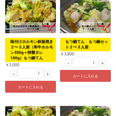
味付けホルモン鉄板焼き
もつ鍋てん もつ鍋セッ
２〜３人前（和牛ホルモ
ト２〜３人前
ン300g＋特製タレ
￥3,800
100g）もつ鍋てん
－
＋
￥3,000
－
＋
カートに入れる
カートに入れる