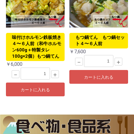
味付けホルモン鉄板焼き
もつ鍋てん もつ鍋セッ
４〜６人前（和牛ホルモ
ト４〜６人前
ン600g＋特製タレ
￥7,600
100g×2個）もつ鍋てん
－
＋
￥6,000
－
＋
カートに入れる
カートに入れる