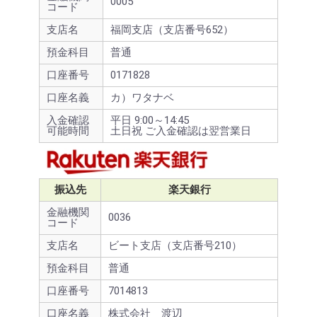
0005
コード
支店名
福岡支店（支店番号652）
預金科目
普通
口座番号
0171828
口座名義
カ）ワタナベ
入金確認
平日 9:00～14:45
可能時間
土日祝 ご入金確認は翌営業日
振込先
楽天銀行
金融機関
0036
コード
支店名
ビート支店（支店番号210）
預金科目
普通
口座番号
7014813
口座名義
株式会社 渡辺