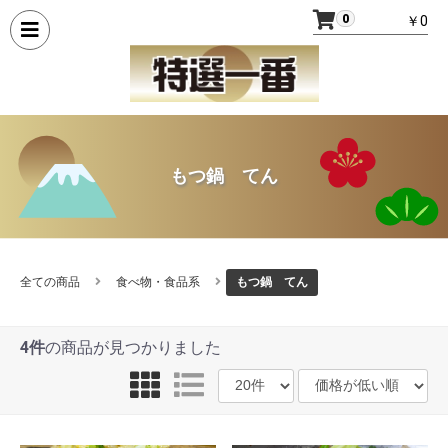
0
￥0
もつ鍋 てん
全ての商品
食べ物・食品系
もつ鍋 てん
4件
の商品が見つかりました