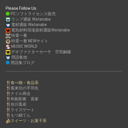
Please Follow Us.
PCソフトライセンス販売
ランプ通販 Watanabe
電材通販 Watanabe
電気材料現場資材通販Watanabe
特選一番
特選一番 NEWサイト
MUSIC WORLD
デオファクターカーサ 空気触媒
用語集他
用語集ブログ
食べ物・食品系
風来坊の手羽先
ナイル商会
和創彩肴 喜家
弥川畜産
ライズゲート
もつ鍋てん
スイーツ・お菓子系