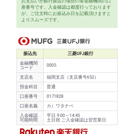
お支払いが銀行振込の場合の各金融機関の口
座番号です。入金確認は都度行っております
が、ご注文時にお振込み日を記載頂けますと
よりスムーズです。
振込先
三菱UFJ銀行
金融機関
0005
コード
支店名
福岡支店（支店番号652）
預金科目
普通
口座番号
0171828
口座名義
カ）ワタナベ
入金確認
平日 9:00～14:45
可能時間
土日祝 ご入金確認は翌営業日