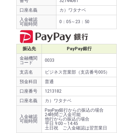
番号
32144061
口座名義
カ）ワタナベ
入金確認
0：05～23：50
可能時間
振込先
PayPay銀行
金融機関
0033
コード
支店名
ビジネス営業部（支店番号005）
預金科目
普通
口座番号
1213182
口座名義
カ）ワタナベ
PayPay銀行からの振込の場合
24時間ご入金可能
入金確認
他行からの振込の場合
可能時間
平日 9:00～14:45
土日祝 ご入金確認は翌営業日