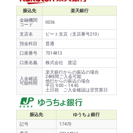
振込先
楽天銀行
金融機関
0036
コード
支店名
ビート支店（支店番号210）
預金科目
普通
口座番号
7014813
口座名義
株式会社 渡辺
楽天銀行からの振込の場合
24時間ご入金可能
入金確認
他行からの振込の場合
可能時間
平日 9:00～14:45
土日祝 ご入金確認は翌営業日
振込先
ゆうちょ銀行
記号
17470