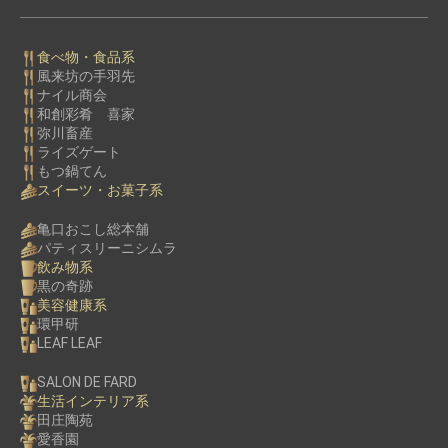
食べ物・食品系
風来坊の手羽先
ナイル商会
和創彩肴 喜家
弥川畜産
ライズゲート
もつ鍋てん
スイーツ・お菓子系
亀口おこし総本舗
パティスリーニシムラ
飲み物系
黒の奇跡
美容健康系
環甲研
LEAF LEAF
SALON DE FARD
生活インテリア系
田庄陶苑
愛香園