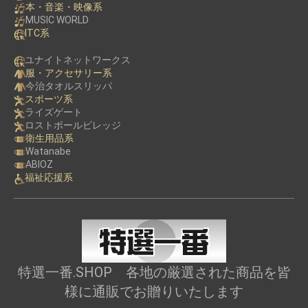
本・音楽・映像系
MUSIC WORLD
ITC系
ユナイトネットワークス
服・アクセサリー系
今治タオルスリッパ
スポーツ系
ライズゲート
ロストボールビレッジ
衛生用品系
Watanabe
ABIOZ
福祉応援系
特選一番.SHOP 各地の厳選された商品を皆
様に通販でお贈りいたします