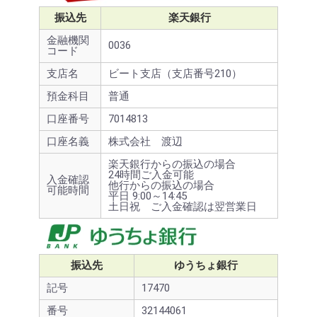
振込先
楽天銀行
金融機関
0036
コード
支店名
ビート支店（支店番号210）
預金科目
普通
口座番号
7014813
口座名義
株式会社 渡辺
楽天銀行からの振込の場合
24時間ご入金可能
入金確認
他行からの振込の場合
可能時間
平日 9:00～14:45
土日祝 ご入金確認は翌営業日
振込先
ゆうちょ銀行
記号
17470
番号
32144061