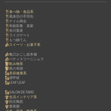
食べ物・食品系
風来坊の手羽先
ナイル商会
和創彩肴 喜家
弥川畜産
ライズゲート
もつ鍋てん
スイーツ・お菓子系
亀口おこし総本舗
パティスリーニシムラ
飲み物系
黒の奇跡
美容健康系
環甲研
LEAF LEAF
SALON DE FARD
生活インテリア系
田庄陶苑
愛香園
本・音楽・映像系