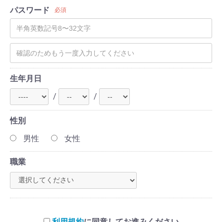
パスワード
必須
生年月日
/
/
性別
男性
女性
職業
利用規約
に同意してお進みください