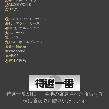
MUSIC WORLD
ITC系
ユナイトネットワークス
服・アクセサリー系
今治タオルスリッパ
スポーツ系
ライズゲート
ロストボールビレッジ
衛生用品系
Watanabe
ABIOZ
福祉応援系
特選一番.SHOP 各地の厳選された商品を皆
様に通販でお贈りいたします