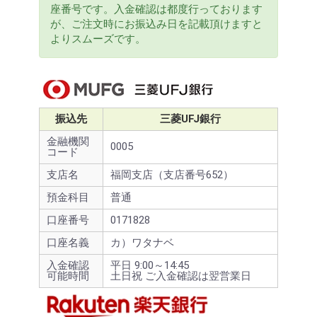
座番号です。入金確認は都度行っております
が、ご注文時にお振込み日を記載頂けますと
よりスムーズです。
振込先
三菱UFJ銀行
金融機関
0005
コード
支店名
福岡支店（支店番号652）
預金科目
普通
口座番号
0171828
口座名義
カ）ワタナベ
入金確認
平日 9:00～14:45
可能時間
土日祝 ご入金確認は翌営業日