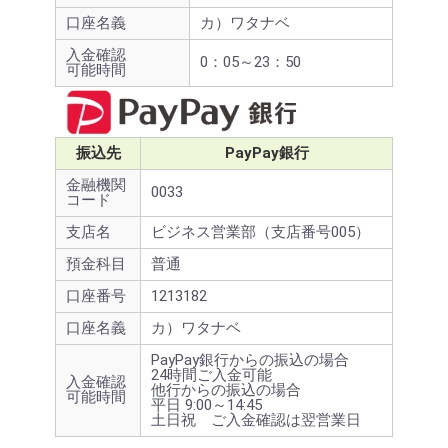
口座名義
カ）ワタナベ
入金確認
0：05～23：50
可能時間
振込先
PayPay銀行
金融機関
0033
コード
支店名
ビジネス営業部（支店番号005）
預金科目
普通
口座番号
1213182
口座名義
カ）ワタナベ
PayPay銀行からの振込の場合
24時間ご入金可能
入金確認
他行からの振込の場合
可能時間
平日 9:00～14:45
土日祝 ご入金確認は翌営業日