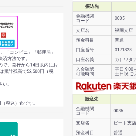
振込先
金融機関
0005
コード
支店名
福岡支店（
預金科目
普通
口座番号
0171828
ら、「コンビニ」「郵便局」
決済方法です。
口座名義
カ）ワタ
ので、発行から14日以内にお
入金確認
平日 9:00～
累計残高で52,500円（税
可能時間
土日祝 
さい。
振込先
0円（税込）迄です。
金融機関
0036
コード
支店名
ビート支店
預金科目
普通