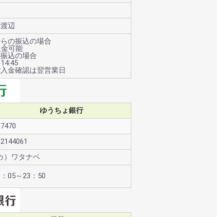
 渡辺
からの振込の場合
入金可能
の振込の場合
14:45
ご入金確認は翌営業日
ゆうちょ銀行
17470
32144061
カ）ワタナベ
0：05～23：50