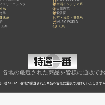
ィスリーニシムラ
生活インテリア系
物系
田庄陶苑
奇跡
愛香園
健康系
本・音楽・映像系
研
MUSIC WORLD
 LEAF
ITC系
OP 各地の厳選された商品を皆様に通販で
c) 特選一番.SHOP 各地の厳選された商品を皆様に通販でお贈りいたします all righ