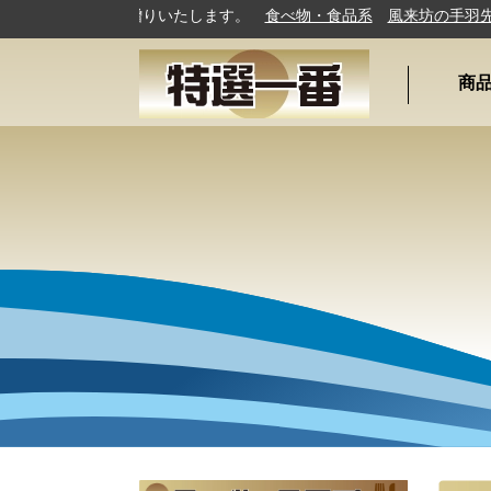
皆様に通販でお贈りいたします。
食べ物・食品系
風来坊の手羽先
特
商