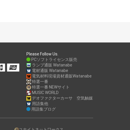
Please Follow Us.
PCソフトライセンス販売
ランプ通販 Watanabe
電材通販 Watanabe
電気材料現場資材通販Watanabe
特選一番
特選一番 NEWサイト
MUSIC WORLD
デオファクターカーサ 空気触媒
用語集他
用語集ブログ
ユナイトネットワークス