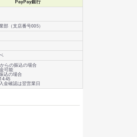
PayPay銀行
業部（支店番号005）
ベ
銀行からの振込の場合
入金可能
振込の場合
4:45
入金確認は翌営業日