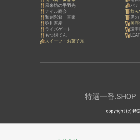
風来坊の手羽先
パテ
ナイル商会
飲み
和創彩肴 喜家
黒の
弥川畜産
美容
ライズゲート
環甲
もつ鍋てん
LEAF
スイーツ・お菓子系
特選一番.SH
copyright (