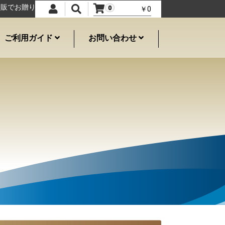
お贈りいたします。
食べ物・食品系
風来坊の手羽先
特選一番.SH
0
￥0
ご利用ガイド
お問い合わせ