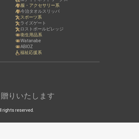
服・アクセサリー系
今治タオルスリッパ
スポーツ系
ライズゲート
ロストボールビレッジ
衛生用品系
Watanabe
ABIOZ
福祉応援系
お贈りいたします
ts reserved.