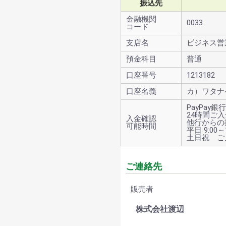
振込先
金融機関
0033
コード
支店名
ビジネス営
預金科目
普通
口座番号
1213182
口座名義
カ）ワタナ
PayPay
24時間ご
入金確認
他行からの
可能時間
平日 9:00～1
土日祝 ご
ご連絡先
販売者
株式会社渡辺