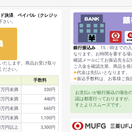
ド決済
、
ペイパル（クレジッ
下さい。
銀行振込み
… 15：00まで
なります。お時間を要する場
確認メールにてお振込先を記
送いたします。商品お受け取り
ご入金を確認次第、商品を発
ください。
※
代金は先払いとなります。
※
振込手数料は、お客様ご負
手数料
1万円未満
330円
お支払いが銀行振込の場合
認は都度行っておりますが
3万円未満
440円
すとよりスムーズです。
0万円未満
660円
0万円未満
1,100円
0万円以上
3,300円