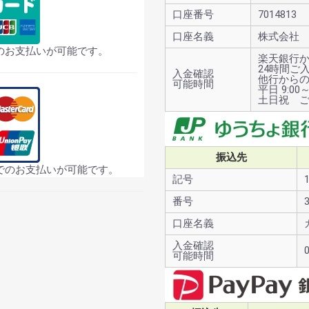
口座番号
7014813
口座名義
株式会社
のお支払いが可能です。
楽天銀行
24時間ご
入金確認
他行から
可能時間
平日 9:00～
土日祝 
振込先
でのお支払いが可能です。
記号
番号
口座名義
入金確認
可能時間