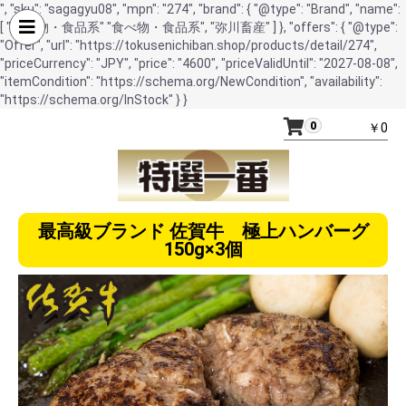
", "sku": "sagagyu08", "mpn": "274", "brand": { "@type": "Brand", "name":
[ "食べ物・食品系" "食べ物・食品系", "弥川畜産" ] }, "offers": { "@type":
"Offer", "url": "https://tokusenichiban.shop/products/detail/274",
"priceCurrency": "JPY", "price": "4600", "priceValidUntil": "2027-08-08",
"itemCondition": "https://schema.org/NewCondition", "availability":
"https://schema.org/InStock" } }
0
￥0
最高級ブランド 佐賀牛 極上ハンバーグ
150g×3個