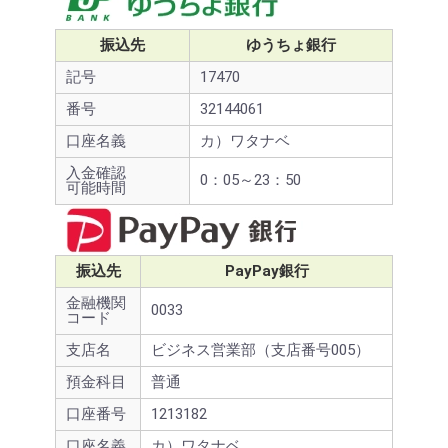
振込先
ゆうちょ銀行
記号
17470
番号
32144061
口座名義
カ）ワタナベ
入金確認
0：05～23：50
可能時間
振込先
PayPay銀行
金融機関
0033
コード
支店名
ビジネス営業部（支店番号005）
預金科目
普通
口座番号
1213182
口座名義
カ）ワタナベ