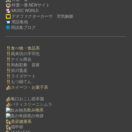
特選一番 NEWサイト
MUSIC WORLD
デオファクターカーサ 空気触媒
用語集他
用語集ブログ
食べ物・食品系
風来坊の手羽先
ナイル商会
和創彩肴 喜家
弥川畜産
ライズゲート
もつ鍋てん
スイーツ・お菓子系
亀口おこし総本舗
パティスリーニシムラ
飲み物系
黒の奇跡
美容健康系
環甲研