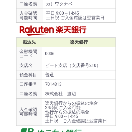
口座名義
カ）ワタナベ
入金確認
平日 9:00～14:45
可能時間
土日祝 ご入金確認は翌営業日
振込先
楽天銀行
金融機関
0036
コード
支店名
ビート支店（支店番号210）
預金科目
普通
口座番号
7014813
口座名義
株式会社 渡辺
楽天銀行からの振込の場合
24時間ご入金可能
入金確認
他行からの振込の場合
可能時間
平日 9:00～14:45
土日祝 ご入金確認は翌営業日