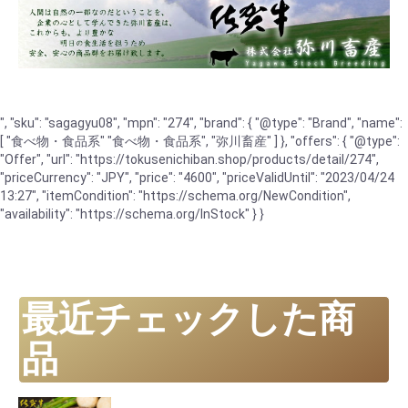
", "sku": "sagagyu08", "mpn": "274", "brand": { "@type": "Brand", "name":
[ "食べ物・食品系" "食べ物・食品系", "弥川畜産" ] }, "offers": { "@type":
"Offer", "url": "https://tokusenichiban.shop/products/detail/274",
"priceCurrency": "JPY", "price": "4600", "priceValidUntil": "2023/04/24
13:27", "itemCondition": "https://schema.org/NewCondition",
"availability": "https://schema.org/InStock" } }
最近チェックした商
品