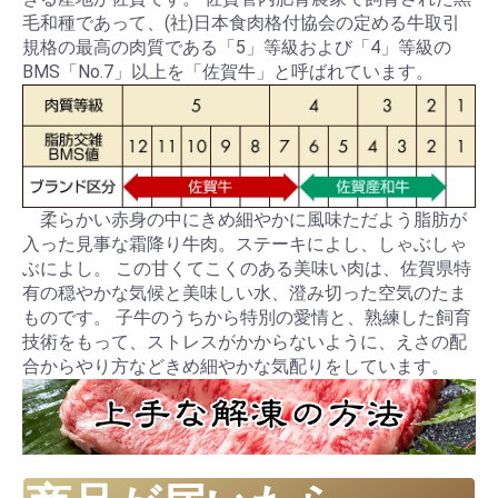
毛和種であって、(社)日本食肉格付協会の定める牛取引
規格の最高の肉質である「5」等級および「4」等級の
BMS「No.7」以上を「佐賀牛」と呼ばれています。
柔らかい赤身の中にきめ細やかに風味ただよう脂肪が
入った見事な霜降り牛肉。ステーキによし、しゃぶしゃ
ぶによし。 この甘くてこくのある美味い肉は、佐賀県特
有の穏やかな気候と美味しい水、澄み切った空気のたま
ものです。 子牛のうちから特別の愛情と、熟練した飼育
技術をもって、ストレスがかからないように、えさの配
合からやり方などきめ細やかな気配りをしています。