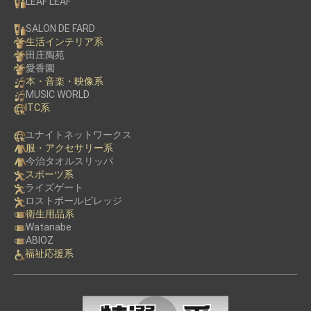
LEAF LEAF
SALON DE FARD
生活インテリア系
田庄陶苑
愛香園
本・音楽・映像系
MUSIC WORLD
ITC系
ユナイトネットワークス
服・アクセサリー系
今治タオルスリッパ
お買い物を続ける
カートへ進む
スポーツ系
ライズゲート
ロストボールビレッジ
衛生用品系
Watanabe
ABIOZ
福祉応援系