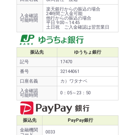
楽天銀行からの振込の場合
24時間ご入金可能
入金確認
他行からの振込の場合
可能時間
平日 9:00～14:45
土日祝 ご入金確認は翌営業日
振込先
ゆうちょ銀行
記号
17470
番号
32144061
口座名義
カ）ワタナベ
入金確認
0：05～23：50
可能時間
振込先
PayPay銀行
金融機関
0033
コード