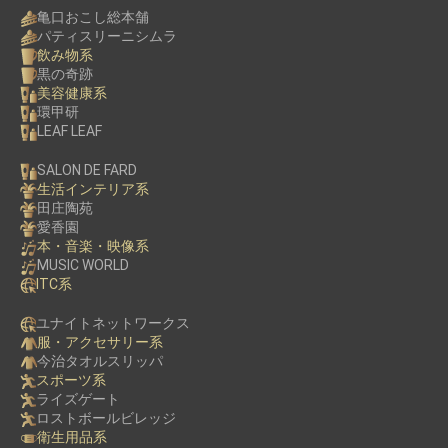
亀口おこし総本舗
パティスリーニシムラ
飲み物系
黒の奇跡
美容健康系
環甲研
LEAF LEAF
SALON DE FARD
生活インテリア系
田庄陶苑
愛香園
本・音楽・映像系
MUSIC WORLD
ITC系
ユナイトネットワークス
服・アクセサリー系
今治タオルスリッパ
スポーツ系
ライズゲート
ロストボールビレッジ
衛生用品系