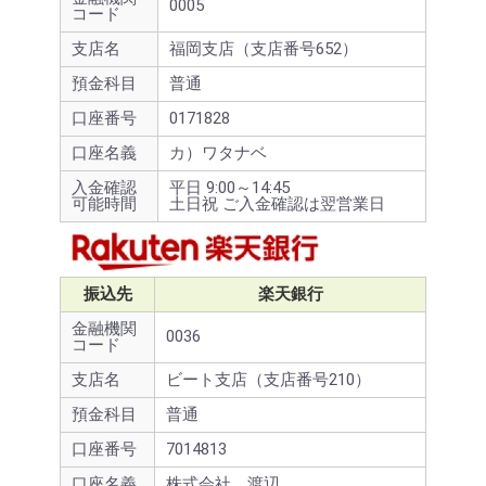
0005
コード
支店名
福岡支店（支店番号652）
預金科目
普通
口座番号
0171828
口座名義
カ）ワタナベ
入金確認
平日 9:00～14:45
可能時間
土日祝 ご入金確認は翌営業日
振込先
楽天銀行
金融機関
0036
コード
支店名
ビート支店（支店番号210）
預金科目
普通
口座番号
7014813
口座名義
株式会社 渡辺