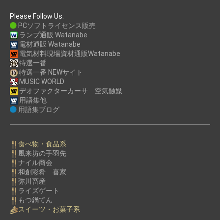
Please Follow Us.
PCソフトライセンス販売
ランプ通販 Watanabe
電材通販 Watanabe
電気材料現場資材通販Watanabe
特選一番
特選一番 NEWサイト
MUSIC WORLD
デオファクターカーサ 空気触媒
用語集他
用語集ブログ
食べ物・食品系
風来坊の手羽先
ナイル商会
和創彩肴 喜家
弥川畜産
ライズゲート
もつ鍋てん
スイーツ・お菓子系