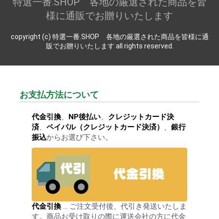
特選一番.SHOP 各地の厳選された商品を皆
様に通販でお贈りいたします
copyright (c) 特選一番.SHOP 各地の厳選された商品を皆様に通
販でお贈りいたします all rights reserved.
お買い物を続ける
カートへ進む
お支払方法について
代金引換
、
NP後払い
、
クレジットカード決
済
、
ペイパル（クレジットカード決済）
、
銀行
振込
からお選び下さい。
代金引換
… ご注文受付後、代引き発送いたしま
す。商品お受け取りの際に運送会社の方に代金