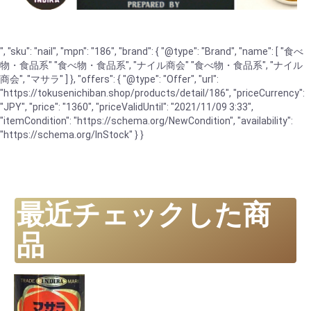
", "sku": "nail", "mpn": "186", "brand": { "@type": "Brand", "name": [ "食べ
物・食品系" "食べ物・食品系", "ナイル商会" "食べ物・食品系", "ナイル
商会", "マサラ" ] }, "offers": { "@type": "Offer", "url":
"https://tokusenichiban.shop/products/detail/186", "priceCurrency":
"JPY", "price": "1360", "priceValidUntil": "2021/11/09 3:33",
"itemCondition": "https://schema.org/NewCondition", "availability":
"https://schema.org/InStock" } }
最近チェックした商
品