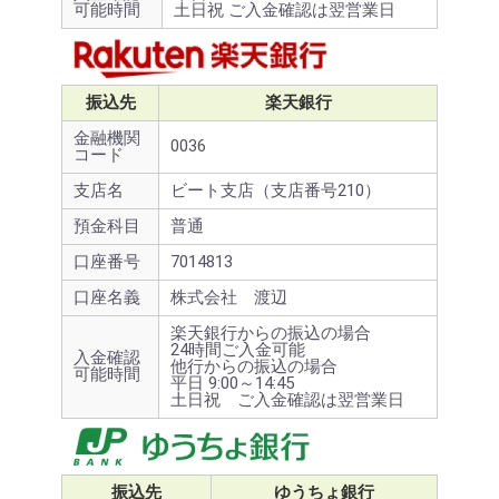
可能時間
土日祝 ご入金確認は翌営業日
振込先
楽天銀行
金融機関
0036
コード
支店名
ビート支店（支店番号210）
預金科目
普通
口座番号
7014813
口座名義
株式会社 渡辺
楽天銀行からの振込の場合
24時間ご入金可能
入金確認
他行からの振込の場合
可能時間
平日 9:00～14:45
土日祝 ご入金確認は翌営業日
振込先
ゆうちょ銀行