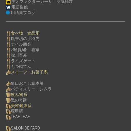
デオファクターカーサ 空気触媒
用語集他
用語集ブログ
食べ物・食品系
風来坊の手羽先
ナイル商会
和創彩肴 喜家
弥川畜産
ライズゲート
もつ鍋てん
スイーツ・お菓子系
亀口おこし総本舗
パティスリーニシムラ
飲み物系
黒の奇跡
美容健康系
環甲研
LEAF LEAF
SALON DE FARD