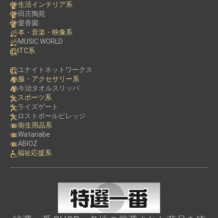
生活インテリア系
田庄陶苑
愛香園
本・音楽・映像系
MUSIC WORLD
ITC系
ユナイトネットワークス
服・アクセサリー系
今治タオルスリッパ
スポーツ系
ライズゲート
ロストボールビレッジ
衛生用品系
Watanabe
ABIOZ
福祉応援系