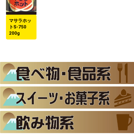
マサラホッ
トS-750
200g