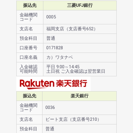
振込先
三菱UFJ銀行
金融機関
0005
コード
支店名
福岡支店（支店番号652）
預金科目
普通
口座番号
0171828
口座名義
カ）ワタナベ
入金確認
平日 9:00～14:45
可能時間
土日祝 ご入金確認は翌営業日
振込先
楽天銀行
金融機関
0036
コード
支店名
ビート支店（支店番号210）
預金科目
普通