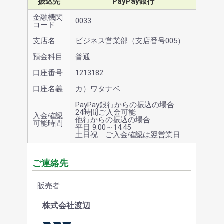
振込先
PayPay銀行
金融機関
0033
コード
支店名
ビジネス営業部（支店番号005）
預金科目
普通
口座番号
1213182
口座名義
カ）ワタナベ
PayPay銀行からの振込の場合
24時間ご入金可能
入金確認
他行からの振込の場合
可能時間
平日 9:00～14:45
土日祝 ご入金確認は翌営業日
ご連絡先
販売者
株式会社渡辺