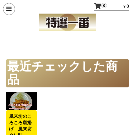
0
￥0
最近チェックした商
品
風来坊のこ
ろころ唐揚
げ 風来坊