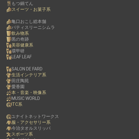
もつ鍋てん
スイーツ・お菓子系
亀口おこし総本舗
パティスリーニシムラ
飲み物系
黒の奇跡
美容健康系
環甲研
LEAF LEAF
SALON DE FARD
生活インテリア系
田庄陶苑
愛香園
本・音楽・映像系
MUSIC WORLD
ITC系
ユナイトネットワークス
服・アクセサリー系
今治タオルスリッパ
スポーツ系