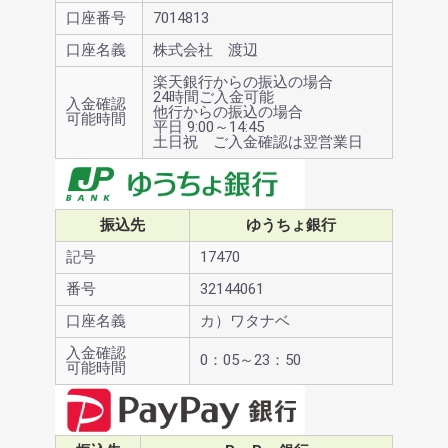
口座番号
7014813
口座名義
株式会社 渡辺
楽天銀行からの振込の場合
24時間ご入金可能
入金確認
他行からの振込の場合
可能時間
平日 9:00～14:45
土日祝 ご入金確認は翌営業日
振込先
ゆうちょ銀行
記号
17470
番号
32144061
口座名義
カ）ワタナベ
入金確認
0：05～23：50
可能時間