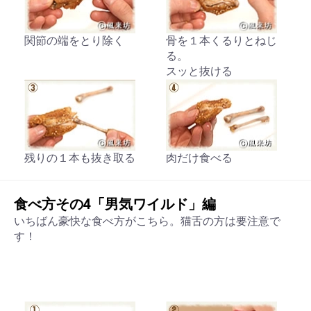
関節の端をとり除く
骨を１本くるりとねじ
る。
スッと抜ける
残りの１本も抜き取る
肉だけ食べる
食べ方その4「男気ワイルド」編
いちばん豪快な食べ方がこちら。猫舌の方は要注意で
す！