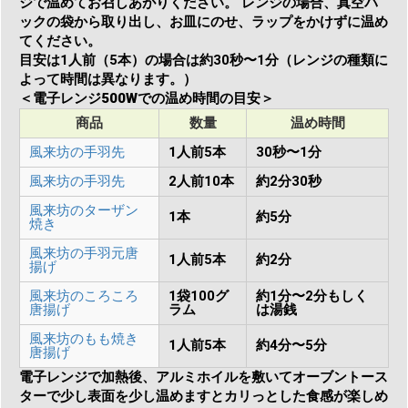
ジで温めてお召しあがりください。 レンジの場合、真空パ
ックの袋から取り出し、お皿にのせ、ラップをかけずに温め
てください。
目安は1人前（5本）の場合は約30秒〜1分（レンジの種類に
よって時間は異なります。）
＜電子レンジ500Wでの温め時間の目安＞
商品
数量
温め時間
風来坊の手羽先
1人前5本
30秒〜1分
風来坊の手羽先
2人前10本
約2分30秒
風来坊のターザン
1本
約5分
焼き
風来坊の手羽元唐
1人前5本
約2分
揚げ
風来坊のころころ
1袋100グ
約1分〜2分もしく
唐揚げ
ラム
は湯銭
風来坊のもも焼き
1人前5本
約4分〜5分
唐揚げ
電子レンジで加熱後、アルミホイルを敷いてオーブントース
ターで少し表面を少し温めますとカリっとした食感が楽しめ