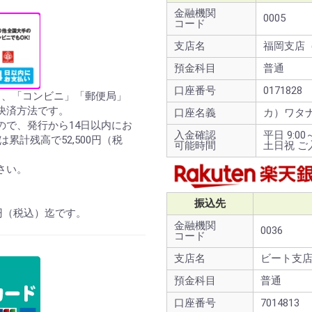
金融機関
0005
コード
支店名
福岡支店（
預金科目
普通
口座番号
0171828
ら、「コンビニ」「郵便局」
決済方法です。
口座名義
カ）ワタ
ので、発行から14日以内にお
入金確認
平日 9:00～
累計残高で52,500円（税
可能時間
土日祝 
さい。
振込先
0円（税込）迄です。
金融機関
0036
コード
支店名
ビート支店
預金科目
普通
口座番号
7014813