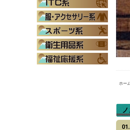
ホー
ノ
0