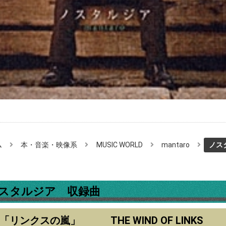
ム
本・音楽・映像系
MUSIC WORLD
mantaro
ノスタ
スタルジア 収録曲
1.「リンクスの嵐」 THE WIND OF LINKS