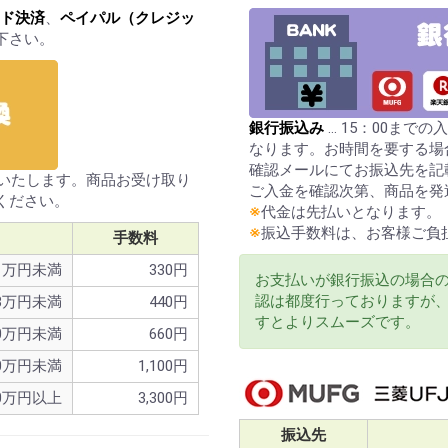
ド決済
、
ペイパル（クレジッ
下さい。
銀行振込み
… 15：00まで
なります。お時間を要する場
確認メールにてお振込先を記
送いたします。商品お受け取り
ご入金を確認次第、商品を発
ください。
※
代金は先払いとなります。
※
振込手数料は、お客様ご負
手数料
1万円未満
330円
お支払いが銀行振込の場合
認は都度行っておりますが
3万円未満
440円
すとよりスムーズです。
0万円未満
660円
0万円未満
1,100円
0万円以上
3,300円
振込先