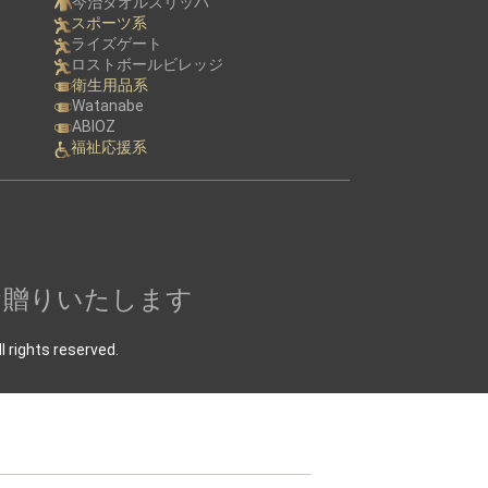
今治タオルスリッパ
スポーツ系
ライズゲート
ロストボールビレッジ
衛生用品系
Watanabe
ABIOZ
福祉応援系
お贈りいたします
ts reserved.