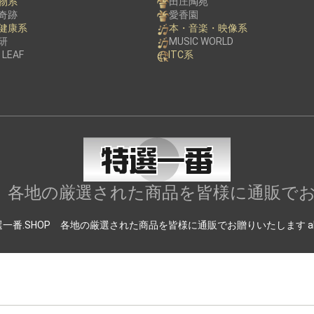
物系
田庄陶苑
お買い物を続ける
カートへ進む
奇跡
愛香園
健康系
本・音楽・映像系
研
MUSIC WORLD
 LEAF
ITC系
OP 各地の厳選された商品を皆様に通販で
c) 特選一番.SHOP 各地の厳選された商品を皆様に通販でお贈りいたします all righ