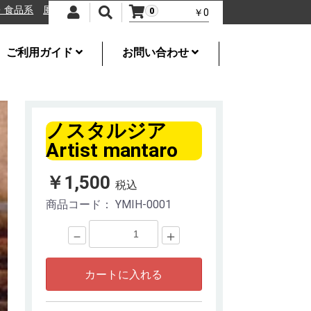
来坊の手羽先
特選一番.SHOP 通販サイト 日本各地の厳選された
0
￥0
ご利用ガイド
お問い合わせ
ノスタルジア
Artist mantaro
￥1,500
税込
商品コード：
YMIH-0001
－
＋
カートに入れる