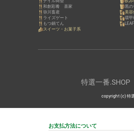
ナイル商会
飲み
和創彩肴 喜家
黒の
弥川畜産
美容
ライズゲート
環甲
もつ鍋てん
LEAF
スイーツ・お菓子系
特選一番.SH
copyright (
お支払方法について