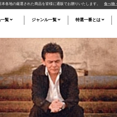
厳選された商品を皆様に通販でお贈りいたします。
食べ物・食品系
風
品一覧
ジャンル一覧
特選一番とは