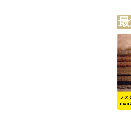
最
ノスタ
mant