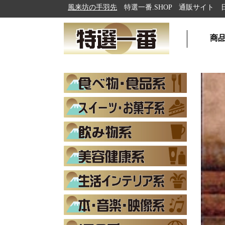
風来坊の手羽先
特選一番.SHOP 通販サイト 日本各地の
商