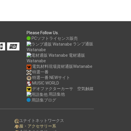
Please Follow Us.
PCソフトライセンス販売
ランプ通販
Watanabe
電材通販
Watanabe
電気材料現場資材通販Watanabe
特選一番
特選一番 NEWサイト
MUSIC WORLD
デオファクターカーサ 空気触媒
用語集他
用語集ブログ
ユナイトネットワークス
服・アクセサリー系