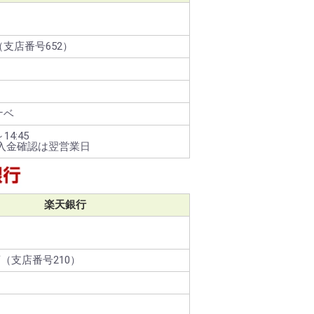
支店番号652）
ナベ
14:45
ご入金確認は翌営業日
楽天銀行
（支店番号210）