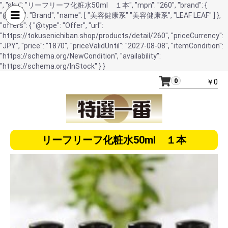
", "sku": "リーフリーフ化粧水50ml １本", "mpn": "260", "brand": {
"@type": "Brand", "name": [ "美容健康系" "美容健康系", "LEAF LEAF" ] },
"offers": { "@type": "Offer", "url":
"https://tokusenichiban.shop/products/detail/260", "priceCurrency":
"JPY", "price": "1870", "priceValidUntil": "2027-08-08", "itemCondition":
"https://schema.org/NewCondition", "availability":
"https://schema.org/InStock" } }
0
￥0
リーフリーフ化粧水50ml １本