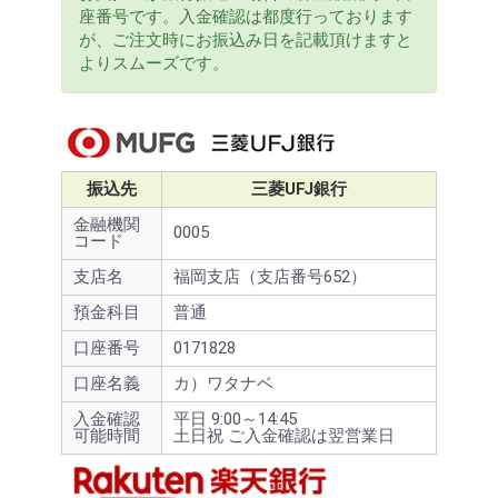
座番号です。入金確認は都度行っております
が、ご注文時にお振込み日を記載頂けますと
よりスムーズです。
振込先
三菱UFJ銀行
金融機関
0005
コード
支店名
福岡支店（支店番号652）
預金科目
普通
口座番号
0171828
口座名義
カ）ワタナベ
入金確認
平日 9:00～14:45
可能時間
土日祝 ご入金確認は翌営業日