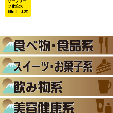
リーフリー
フ化粧水
50ml １本