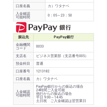
口座名義
カ）ワタナベ
入金確認
0：05～23：50
可能時間
振込先
PayPay銀行
金融機関
0033
コード
支店名
ビジネス営業部（支店番号005）
預金科目
普通
口座番号
1213182
口座名義
カ）ワタナベ
PayPay銀行からの振込の場合
24時間ご入金可能
入金確認
他行からの振込の場合
可能時間
平日 9:00～14:45
土日祝 ご入金確認は翌営業日