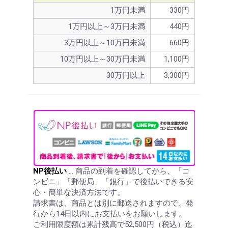
1万円未満
330円
1万円以上～3万円未満
440円
3万円以上～10万円未満
660円
10万円以上～30万円未満
1,100円
お買い物を続ける
カートへ進む
30万円以上
3,300円
NP後払い
… 商品の到着を確認してから、「コ
ンビニ」「郵便局」「銀行」で後払いできる安
心・簡単な決済方法です。
請求書は、商品とは別に郵送されますので、発
行から14日以内にお支払いをお願いします。
ご利用限度額は累計残高で52,500円（税込）迄