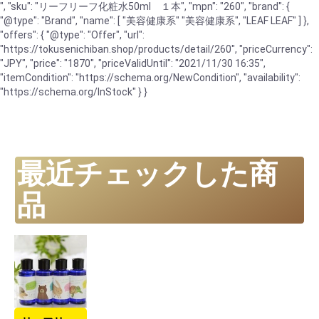
", "sku": "リーフリーフ化粧水50ml １本", "mpn": "260", "brand": {
"@type": "Brand", "name": [ "美容健康系" "美容健康系", "LEAF LEAF" ] },
"offers": { "@type": "Offer", "url":
"https://tokusenichiban.shop/products/detail/260", "priceCurrency":
"JPY", "price": "1870", "priceValidUntil": "2021/11/30 16:35",
"itemCondition": "https://schema.org/NewCondition", "availability":
"https://schema.org/InStock" } }
最近チェックした商
品