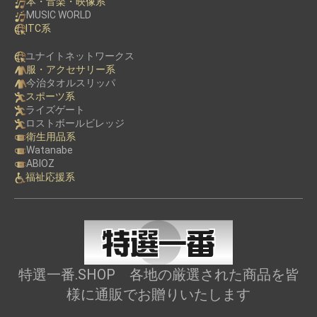
本・音楽・映像系
MUSIC WORLD
ITC系
ユナイトネットワークス
服・アクセサリー系
今治タオルスリッパ
スポーツ系
ライズゲート
ロストボールビレッジ
衛生用品系
Watanabe
ABIOZ
福祉応援系
特選一番.SHOP 各地の厳選された商品を皆
様に通販でお贈りいたします