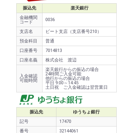
振込先
楽天銀行
金融機関
0036
コード
支店名
ビート支店（支店番号210）
預金科目
普通
口座番号
7014813
口座名義
株式会社 渡辺
楽天銀行からの振込の場合
24時間ご入金可能
入金確認
他行からの振込の場合
可能時間
平日 9:00～14:45
土日祝 ご入金確認は翌営業日
振込先
ゆうちょ銀行
記号
17470
番号
32144061