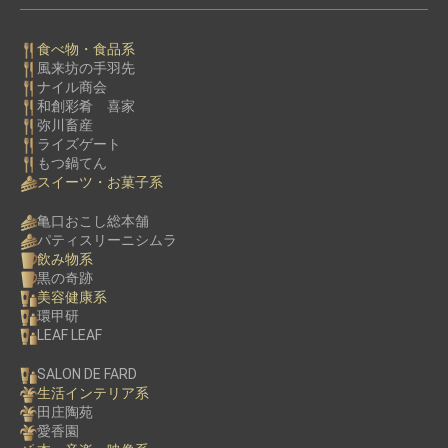
食べ物・食品系
風来坊の手羽先
ナイル商会
和創彩肴 喜家
弥川畜産
ライズゲート
もつ鍋てん
スイーツ・お菓子系
亀口おこし総本舗
パティスリーニシムラ
飲み物系
黒の奇跡
美容健康系
環甲研
LEAF LEAF
SALON DE FARD
生活インテリア系
田庄陶苑
愛香園