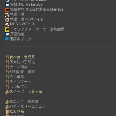
電材通販 Watanabe
電気材料現場資材通販Watanabe
特選一番
特選一番 NEWサイト
MUSIC WORLD
デオファクターカーサ 空気触媒
用語集他
用語集ブログ
食べ物・食品系
風来坊の手羽先
ナイル商会
和創彩肴 喜家
弥川畜産
ライズゲート
もつ鍋てん
スイーツ・お菓子系
亀口おこし総本舗
パティスリーニシムラ
飲み物系