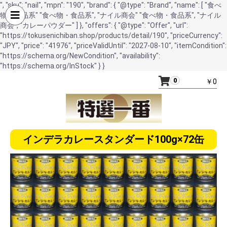
", "sku": "nail", "mpn": "190", "brand": { "@type": "Brand", "name": [ "食べ
物・食品系" "食べ物・食品系", "ナイル商会" "食べ物・食品系", "ナイル
商会", "カレーパウダー" ] }, "offers": { "@type": "Offer", "url":
"https://tokusenichiban.shop/products/detail/190", "priceCurrency":
"JPY", "price": "41976", "priceValidUntil": "2027-08-10", "itemCondition":
"https://schema.org/NewCondition", "availability":
"https://schema.org/InStock" } }
0
￥0
インデラカレースタンダード100g×72缶