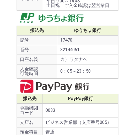
平日 9:00～14:45
土日祝 ご入金確認は翌営業日
振込先
ゆうちょ銀行
記号
17470
番号
32144061
口座名義
カ）ワタナベ
入金確認
0：05～23：50
可能時間
振込先
PayPay銀行
金融機関
0033
コード
支店名
ビジネス営業部（支店番号005）
預金科目
普通