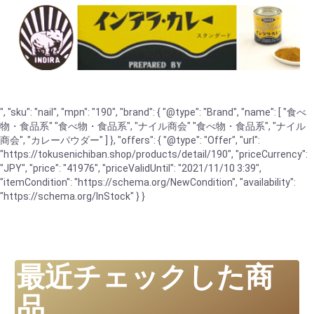
", "sku": "nail", "mpn": "190", "brand": { "@type": "Brand", "name": [ "食べ
物・食品系" "食べ物・食品系", "ナイル商会" "食べ物・食品系", "ナイル
商会", "カレーパウダー" ] }, "offers": { "@type": "Offer", "url":
"https://tokusenichiban.shop/products/detail/190", "priceCurrency":
"JPY", "price": "41976", "priceValidUntil": "2021/11/10 3:39",
"itemCondition": "https://schema.org/NewCondition", "availability":
"https://schema.org/InStock" } }
最近チェックした商
品