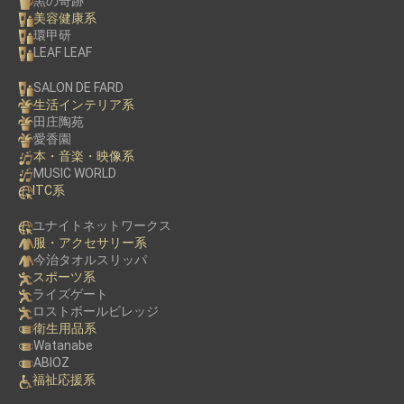
黒の奇跡
美容健康系
環甲研
LEAF LEAF
SALON DE FARD
生活インテリア系
田庄陶苑
愛香園
本・音楽・映像系
MUSIC WORLD
ITC系
ユナイトネットワークス
服・アクセサリー系
今治タオルスリッパ
スポーツ系
ライズゲート
ロストボールビレッジ
衛生用品系
Watanabe
ABIOZ
福祉応援系