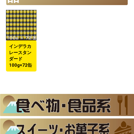
インデラカ
レースタン
ダード
100g×72缶