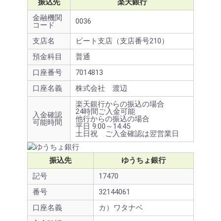
振込先
楽天銀行
金融機関
0036
コード
支店名
ビート支店（支店番号210）
預金科目
普通
口座番号
7014813
口座名義
株式会社 渡辺
楽天銀行からの振込の場合
24時間ご入金可能
入金確認
他行からの振込の場合
可能時間
平日 9:00～14:45
土日祝 ご入金確認は翌営業日
振込先
ゆうちょ銀行
記号
17470
番号
32144061
口座名義
カ）ワタナベ