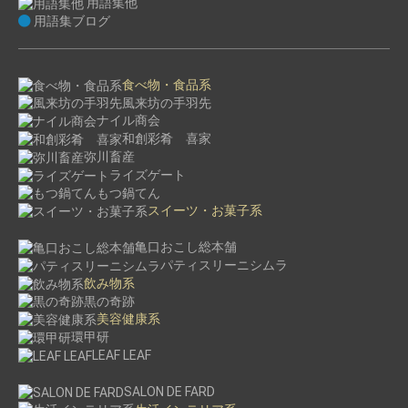
用語集他
用語集ブログ
食べ物・食品系
風来坊の手羽先
ナイル商会
和創彩肴 喜家
弥川畜産
ライズゲート
もつ鍋てん
スイーツ・お菓子系
亀口おこし総本舗
パティスリーニシムラ
飲み物系
黒の奇跡
美容健康系
環甲研
LEAF LEAF
SALON DE FARD