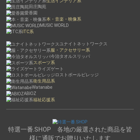
生活インテリア系
田庄陶苑
愛香園
本・音楽・映像系
MUSIC WORLD
ITC系
ユナイトネットワークス
服・アクセサリー系
今治タオルスリッパ
スポーツ系
ライズゲート
ロストボールビレッジ
衛生用品系
Watanabe
ABIOZ
福祉応援系
特選一番.SHOP 各地の厳選された商品を皆
様に通販でお贈りいたします