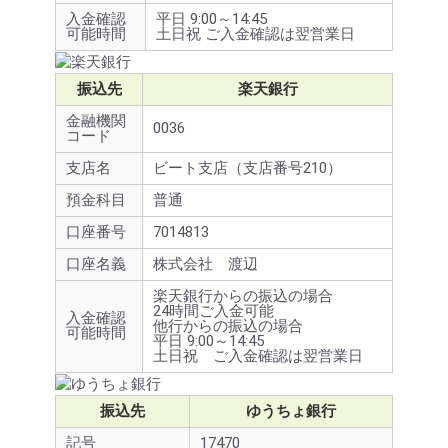
入金確認
平日 9:00～14:45
可能時間
土日祝 ご入金確認は翌営業日
振込先
楽天銀行
金融機関
0036
コード
支店名
ビート支店（支店番号210）
預金科目
普通
口座番号
7014813
口座名義
株式会社 渡辺
楽天銀行からの振込の場合
24時間ご入金可能
入金確認
他行からの振込の場合
可能時間
平日 9:00～14:45
土日祝 ご入金確認は翌営業日
振込先
ゆうちょ銀行
記号
17470