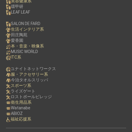
美容健康系
環甲研
LEAF LEAF
SALON DE FARD
生活インテリア系
田庄陶苑
愛香園
本・音楽・映像系
MUSIC WORLD
ITC系
ユナイトネットワークス
服・アクセサリー系
今治タオルスリッパ
スポーツ系
ライズゲート
ロストボールビレッジ
衛生用品系
Watanabe
ABIOZ
福祉応援系