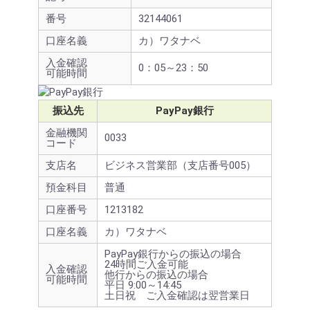
番号
32144061
口座名義
カ）ワタナベ
入金確認
0：05～23：50
可能時間
振込先
PayPay銀行
金融機関
0033
コード
支店名
ビジネス営業部（支店番号005）
預金科目
普通
口座番号
1213182
口座名義
カ）ワタナベ
PayPay銀行からの振込の場合
24時間ご入金可能
入金確認
他行からの振込の場合
可能時間
平日 9:00～14:45
土日祝 ご入金確認は翌営業日