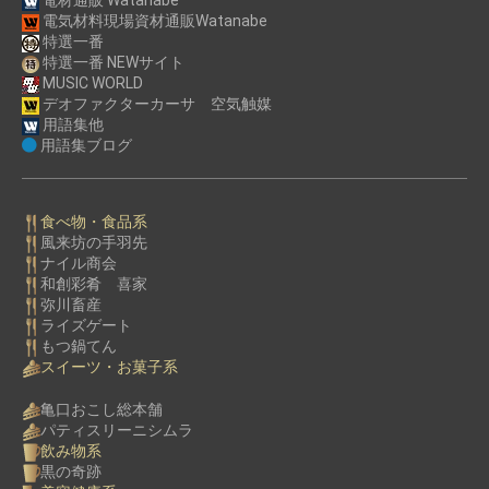
電材通販 Watanabe
電気材料現場資材通販Watanabe
特選一番
特選一番 NEWサイト
MUSIC WORLD
デオファクターカーサ 空気触媒
用語集他
用語集ブログ
食べ物・食品系
風来坊の手羽先
ナイル商会
和創彩肴 喜家
弥川畜産
ライズゲート
もつ鍋てん
スイーツ・お菓子系
亀口おこし総本舗
パティスリーニシムラ
飲み物系
黒の奇跡