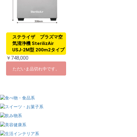
ステライザ プラズマ空
気清浄機 SterilizAir
USJ-2M型 200m2タイプ
￥748,000
ただいま品切れ中です。