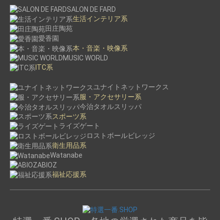
SALON DE FARD
生活インテリア系
田庄陶苑
愛香園
本・音楽・映像系
MUSIC WORLD
ITC系
ユナイトネットワークス
服・アクセサリー系
今治タオルスリッパ
スポーツ系
ライズゲート
ロストボールビレッジ
衛生用品系
Watanabe
ABIOZ
福祉応援系