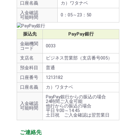
口座名義
カ）ワタナベ
入金確認
0：05～23：50
可能時間
振込先
PayPay銀行
金融機関
0033
コード
支店名
ビジネス営業部（支店番号005）
預金科目
普通
口座番号
1213182
口座名義
カ）ワタナベ
PayPay銀行からの振込の場合
24時間ご入金可能
入金確認
他行からの振込の場合
可能時間
平日 9:00～14:45
土日祝 ご入金確認は翌営業日
ご連絡先