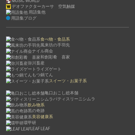
MUSIC WORLD
デオファクターカーサ 空気触媒
用語集他
用語集ブログ
食べ物・食品系
風来坊の手羽先
ナイル商会
和創彩肴 喜家
弥川畜産
ライズゲート
もつ鍋てん
スイーツ・お菓子系
亀口おこし総本舗
パティスリーニシムラ
飲み物系
黒の奇跡
美容健康系
環甲研
LEAF LEAF