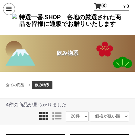
0
￥0
飲み物系
全ての商品
飲み物系
4件
の商品が見つかりました