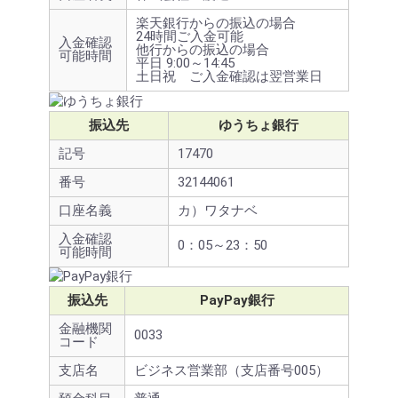
楽天銀行からの振込の場合
24時間ご入金可能
入金確認
他行からの振込の場合
可能時間
平日 9:00～14:45
土日祝 ご入金確認は翌営業日
振込先
ゆうちょ銀行
記号
17470
番号
32144061
口座名義
カ）ワタナベ
入金確認
0：05～23：50
可能時間
振込先
PayPay銀行
金融機関
0033
コード
支店名
ビジネス営業部（支店番号005）