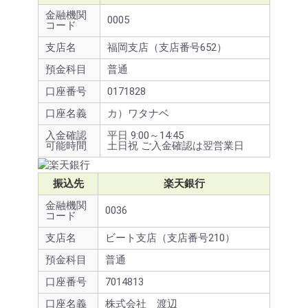
金融機関
0005
コード
支店名
福岡支店（支店番号652）
預金科目
普通
口座番号
0171828
口座名義
カ）ワタナベ
入金確認
平日 9:00～14:45
可能時間
土日祝 ご入金確認は翌営業日
振込先
楽天銀行
金融機関
0036
コード
支店名
ビート支店（支店番号210）
預金科目
普通
口座番号
7014813
口座名義
株式会社 渡辺