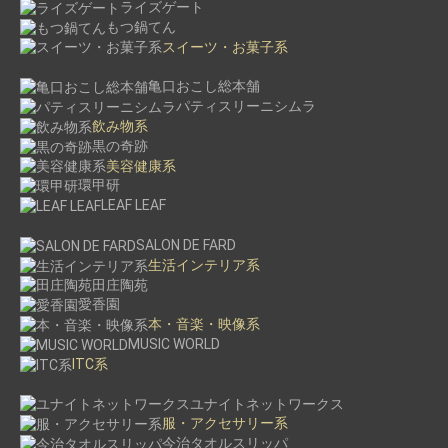
ライズゲート
もつ鍋てん
スイーツ・お菓子系
亀口おこし総本舗
パティスリーニシムラ
飲み物系
黒の奇跡
美容健康系
環甲研
LEAF LEAF
SALON DE FARD
生活インテリア系
田庄陶苑
愛香園
本・音楽・映像系
MUSIC WORLD
ITC系
ユナイトネットワークス
服・アクセサリー系
今治タオルスリッパ