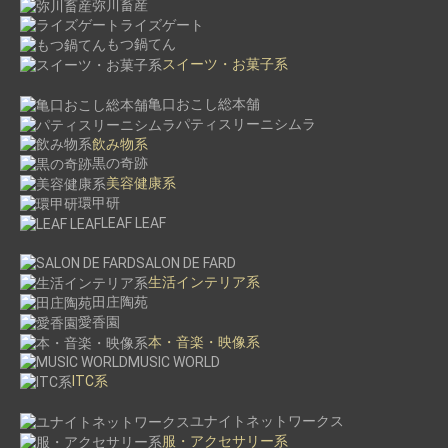
弥川畜産
ライズゲート
もつ鍋てん
スイーツ・お菓子系
亀口おこし総本舗
パティスリーニシムラ
飲み物系
黒の奇跡
美容健康系
環甲研
LEAF LEAF
SALON DE FARD
生活インテリア系
田庄陶苑
愛香園
本・音楽・映像系
MUSIC WORLD
ITC系
ユナイトネットワークス
服・アクセサリー系