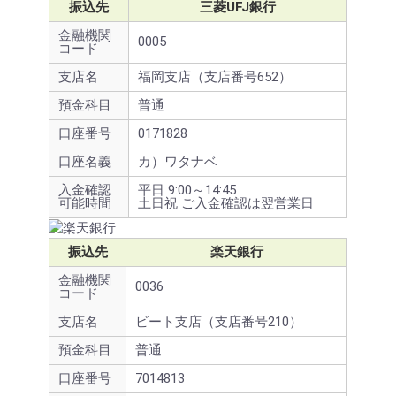
振込先
三菱UFJ銀行
金融機関
0005
コード
支店名
福岡支店（支店番号652）
預金科目
普通
口座番号
0171828
口座名義
カ）ワタナベ
入金確認
平日 9:00～14:45
可能時間
土日祝 ご入金確認は翌営業日
振込先
楽天銀行
金融機関
0036
コード
支店名
ビート支店（支店番号210）
預金科目
普通
口座番号
7014813