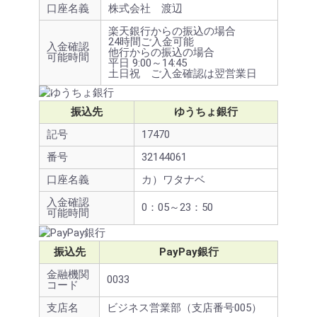
口座名義
株式会社 渡辺
楽天銀行からの振込の場合
24時間ご入金可能
入金確認
他行からの振込の場合
可能時間
平日 9:00～14:45
土日祝 ご入金確認は翌営業日
振込先
ゆうちょ銀行
記号
17470
番号
32144061
口座名義
カ）ワタナベ
入金確認
0：05～23：50
可能時間
振込先
PayPay銀行
金融機関
0033
コード
支店名
ビジネス営業部（支店番号005）