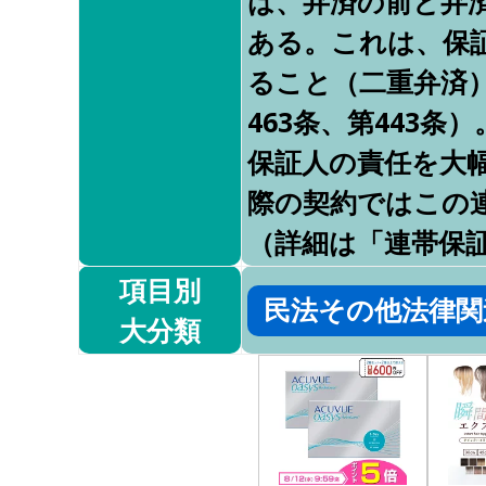
は、弁済の前と弁
ある。これは、保
ること（二重弁済
463条、第443
保証人の責任を大
際の契約ではこの
（詳細は「連帯保
項目別
民法その他法律関
大分類