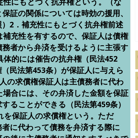
従性にもとづく抗弁権という。（な
と保証の関係については時効の援用、
照）2．補充性にもとづく抗弁権前述
は補充性を有するので、保証人は債権
債務者から弁済を受けるように主張す
体的には催告の抗弁権（民法452
（民法第453条）が保証人に与えら
証人の求償権保証人は主債務者に代わ
た場合には、その弁済した金額を保証
することができる（民法第459条）
れを保証人の求償権という。ただ
務者に代わって債務を弁済する際に