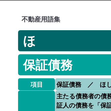
不動産用語集
ほ
保証債務
項目
保証債務 ／ ほ
主たる債務者の債
証人の債務を「保