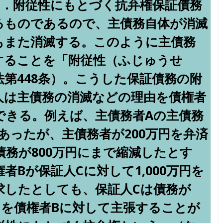
1．附従性にもとづく抗弁権保証債務
るものであるので、主債務自体が消滅
もまた消滅する。このように主債務
することを「附従性（ふじゅうせ
第448条）。こうした保証債務の附
人は主債務の消滅などの理由を債権者
できる。例えば、主債務者Aの主債務
であったが、主債務者が200万円を弁済
務が800万円にまで縮減したとす
者Bが保証人Cに対して1,000万円を
求したとしても、保証人Cは債務が
とを債権者Bに対して主張することが