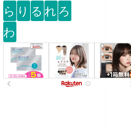
ら
り
る
れ
ろ
わ