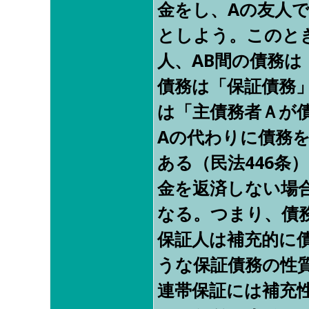
金をし、Aの友人
としよう。このとき
人、AB間の債務は
債務は「保証債務
は「主債務者Ａが
Aの代わりに債務
ある（民法446条
金を返済しない場
なる。つまり、債
保証人は補充的に
うな保証債務の性
連帯保証には補充