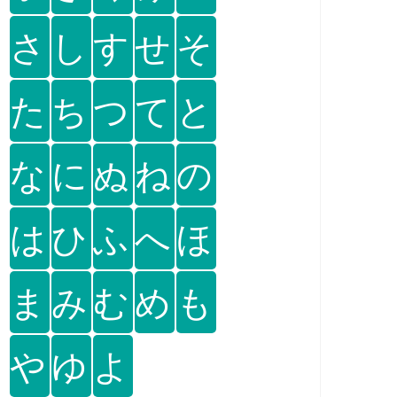
さ
し
す
せ
そ
た
ち
つ
て
と
な
に
ぬ
ね
の
は
ひ
ふ
へ
ほ
ま
み
む
め
も
や
ゆ
よ