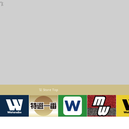
');
Store Top