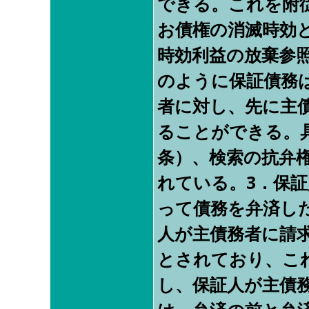
できる。これを附
お債権の消滅時効
時効利益の放棄参
のように保証債務
者に対し、先に主
ることができる。具
条）、検索の抗弁権
れている。3．保
って債務を弁済し
人が主債務者に請求
とされており、こ
し、保証人が主債