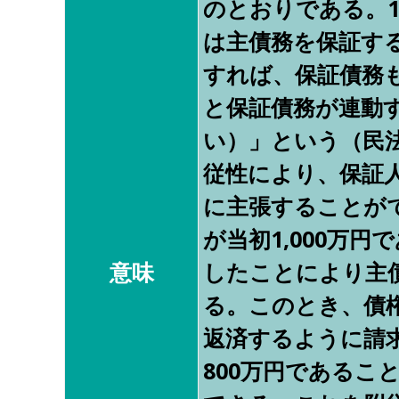
のとおりである。
は主債務を保証す
すれば、保証債務
と保証債務が連動
い）」という（民法
従性により、保証
に主張することが
が当初1,000万円
意味
したことにより主債
る。このとき、債権
返済するように請
800万円であるこ