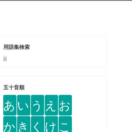
用語集検索
jjj
五十音順
あ
い
う
え
お
か
き
く
け
こ