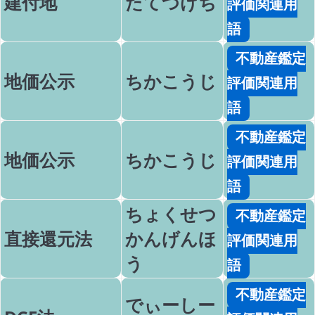
建付地
たてつけち
評価関連用
語
不動産鑑定
地価公示
ちかこうじ
評価関連用
語
不動産鑑定
地価公示
ちかこうじ
評価関連用
語
ちょくせつ
不動産鑑定
直接還元法
かんげんほ
評価関連用
う
語
不動産鑑定
でぃーしー