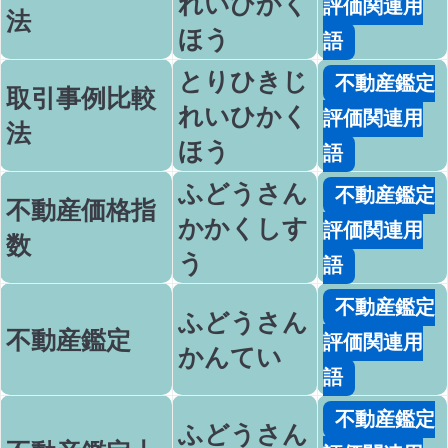
れいひかく
評価関連用
法
ほう
語
とりひきじ
不動産鑑定
取引事例比較
れいひかく
評価関連用
法
ほう
語
ふどうさん
不動産鑑定
不動産価格指
かかくしす
評価関連用
数
う
語
不動産鑑定
ふどうさん
不動産鑑定
評価関連用
かんてい
語
不動産鑑定
ふどうさん