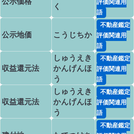
公示価格
評価関連用
く
語
不動産鑑定
公示地価
こうじちか
評価関連用
語
しゅうえき
不動産鑑定
収益還元法
かんげんほ
評価関連用
う
語
しゅうえき
不動産鑑定
収益還元法
かんげんほ
評価関連用
う
語
不動産鑑定