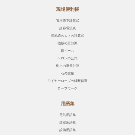
現場便利帳
電圧降下計算式
許容電流表
接地線の太さの計算式
機械の豆知識
銅ベース
ヘロンの公式
樹木の重量計算
石の重量
ワイヤーロープの破断荷重
ロープワーク
用語集
電気用語集
建築用語集
設備用語集