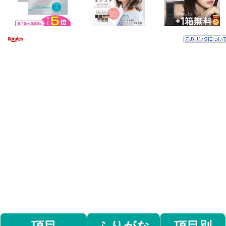
項目
ふりがな
項目別