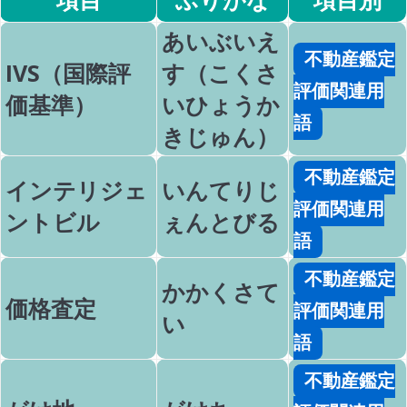
あいぶいえ
不動産鑑定
IVS（国際評
す（こくさ
評価関連用
価基準）
いひょうか
語
きじゅん）
不動産鑑定
インテリジェ
いんてりじ
評価関連用
ントビル
ぇんとびる
語
不動産鑑定
かかくさて
価格査定
評価関連用
い
語
不動産鑑定