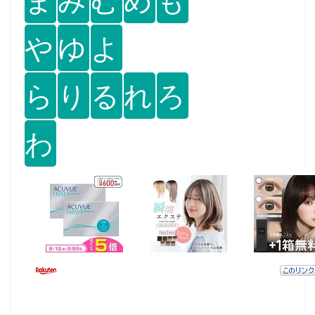
や
ゆ
よ
ら
り
る
れ
ろ
わ