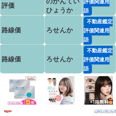
のかんてい
評価関連用
評価
ひょうか
語
不動産鑑定
路線価
ろせんか
評価関連用
語
不動産鑑定
路線価
ろせんか
評価関連用
語