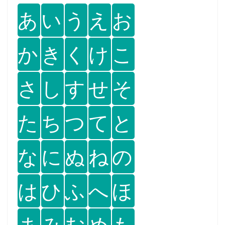
あ
い
う
え
お
か
き
く
け
こ
さ
し
す
せ
そ
た
ち
つ
て
と
な
に
ぬ
ね
の
は
ひ
ふ
へ
ほ
ま
み
む
め
も