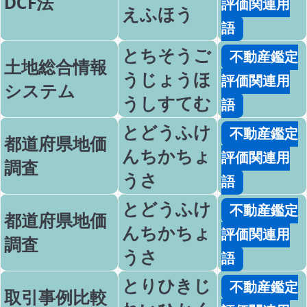
DCF法
評価関連用
えふほう
語
とちそうご
不動産鑑定
土地総合情報
うじょうほ
評価関連用
システム
うしすてむ
語
とどうふけ
不動産鑑定
都道府県地価
んちかちょ
評価関連用
調査
うさ
語
とどうふけ
不動産鑑定
都道府県地価
んちかちょ
評価関連用
調査
うさ
語
とりひきじ
不動産鑑定
取引事例比較