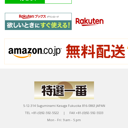
5-12-314 Suguminami Kasuga Fukuoka 816-0863 JAPAN
TEL +81-(0)92-592-5522 | FAX +81-(0)92-592-5533
Mon - Fri: 9 am - 5 pm