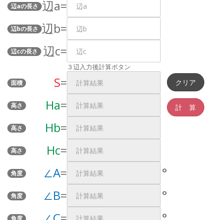
辺a=
辺aの長さ
辺b=
辺bの長さ
辺c=
辺cの長さ
３辺入力後計算ボタン
S
=
面積
Ha
=
高さ
Hb
=
高さ
Hc
=
高さ
∠A
=
°
角度
∠B
=
°
角度
∠C
=
°
角度