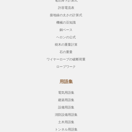
電圧降下計算式
許容電流表
接地線の太さの計算式
機械の豆知識
銅ベース
ヘロンの公式
樹木の重量計算
石の重量
ワイヤーロープの破断荷重
ロープワーク
用語集
電気用語集
建築用語集
設備用語集
消防設備用語集
土木用語集
トンネル用語集