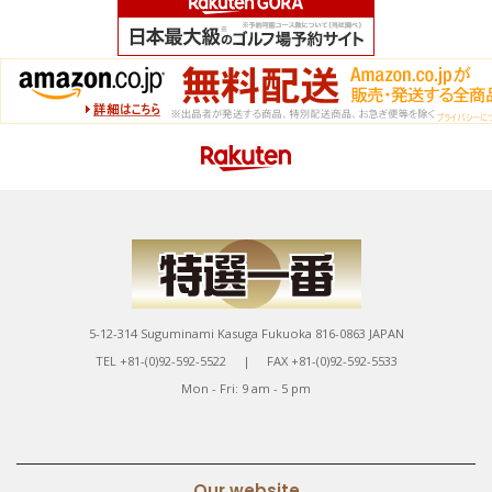
5-12-314 Suguminami Kasuga Fukuoka 816-0863 JAPAN
TEL +81-(0)92-592-5522 | FAX +81-(0)92-592-5533
Mon - Fri: 9 am - 5 pm
Our website