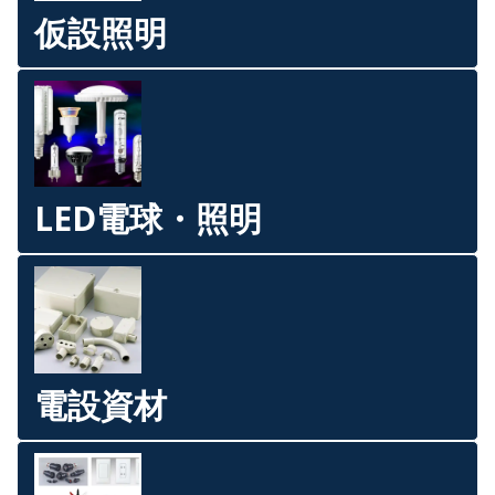
仮設照明
LED電球・照明
電設資材