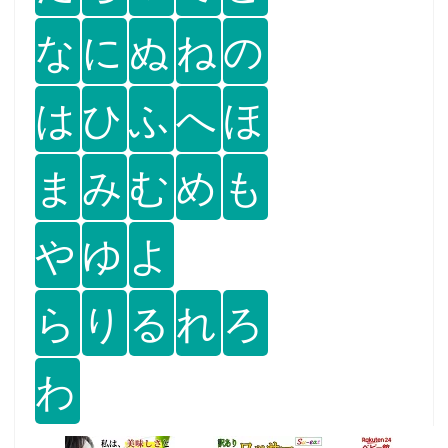
な
に
ぬ
ね
の
は
ひ
ふ
へ
ほ
ま
み
む
め
も
や
ゆ
よ
ら
り
る
れ
ろ
わ