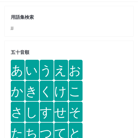
用語集検索
jjj
五十音順
あ
い
う
え
お
か
き
く
け
こ
さ
し
す
せ
そ
た
ち
つ
て
と