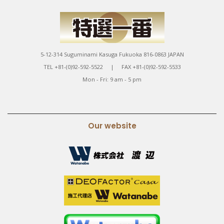
5-12-314 Suguminami Kasuga Fukuoka 816-0863 JAPAN
TEL +81-(0)92-592-5522 | FAX +81-(0)92-592-5533
Mon - Fri: 9 am - 5 pm
Our website