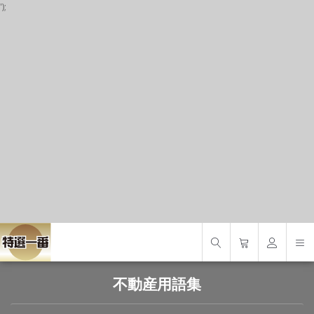
');
P
S
S
不動産用語集