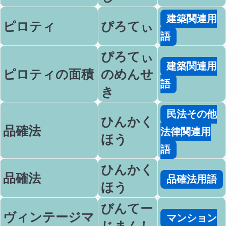
建築関連用
ピロティ
ぴろてぃ
語
ぴろてぃ
建築関連用
ピロティの面積
のめんせ
語
き
民法その他
ひんかく
品確法
法律関連用
ほう
語
ひんかく
品確法
品確法用語
ほう
びんてー
ヴィンテージマ
マンション
じまんし