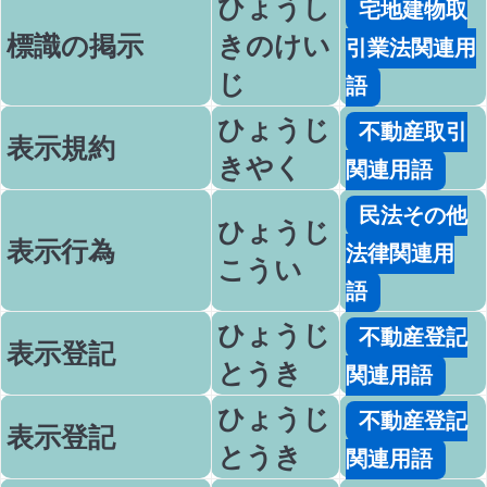
ひょうし
宅地建物取
標識の掲示
きのけい
引業法関連用
じ
語
ひょうじ
不動産取引
表示規約
きやく
関連用語
民法その他
ひょうじ
表示行為
法律関連用
こうい
語
ひょうじ
不動産登記
表示登記
とうき
関連用語
ひょうじ
不動産登記
表示登記
とうき
関連用語