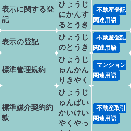
ひょうじ
表示に関する登
不動産登記
にかんす
記
関連用語
るとうき
ひょうじ
不動産登記
表示の登記
のとうき
関連用語
ひょうじ
マンション
標準管理規約
ゅんかん
関連用語
りきやく
ひょうじ
ゅんばい
標準媒介契約約
不動産取引
かいけい
款
関連用語
やくやっ