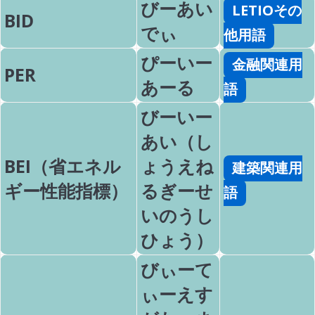
びーあい
LETIOその
BID
でぃ
他用語
ぴーいー
金融関連用
PER
あーる
語
びーいー
あい（し
BEI（省エネル
ょうえね
建築関連用
ギー性能指標）
るぎーせ
語
いのうし
ひょう）
びぃーて
ぃーえす