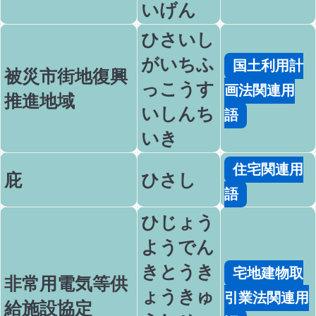
いげん
ひさいし
がいちふ
国土利用計
被災市街地復興
っこうす
画法関連用
推進地域
いしんち
語
いき
住宅関連用
庇
ひさし
語
ひじょう
ようでん
きとうき
宅地建物取
非常用電気等供
ょうきゅ
引業法関連用
給施設協定