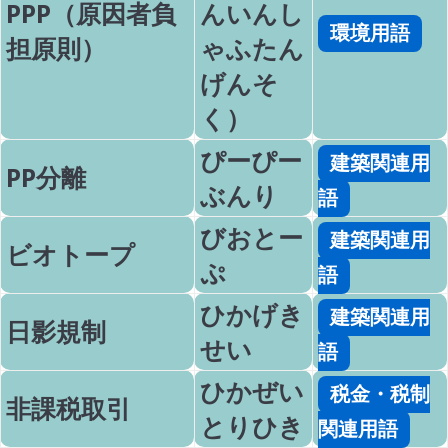
PPP（原因者負
んいんし
環境用語
担原則）
ゃふたん
げんそ
く）
ぴーぴー
建築関連用
PP分離
ぶんり
語
びおとー
建築関連用
ビオトープ
ぷ
語
ひかげき
建築関連用
日影規制
せい
語
ひかぜい
税金・税制
非課税取引
とりひき
関連用語