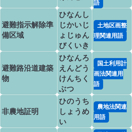
語
ひなんし
避難指示解除準
じかいじ
土地区画整
備区域
ょじゅん
理関連用語
びくいき
ひなんろ
国土利用計
避難路沿道建築
えんどう
画法関連用
物
けんちく
語
ぶつ
ひのうち
農地法関連
非農地証明
しょうめ
用語
い