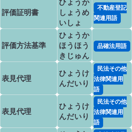
ひょうか
不動産登記
評価証明書
しょうめ
関連用語
いしょ
ひょうか
評価方法基準
ほうほう
品確法用語
きじゅん
民法その他
ひょうけ
表見代理
法律関連用
んだいり
語
民法その他
ひょうけ
表見代理
法律関連用
んだいり
語