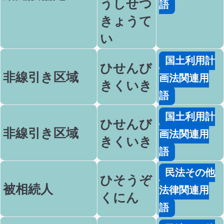
うしせつ
語
きょうて
い
国土利用計
ひせんび
非線引き区域
画法関連用
きくいき
語
国土利用計
ひせんび
非線引き区域
画法関連用
きくいき
語
民法その他
ひそうぞ
被相続人
法律関連用
くにん
語