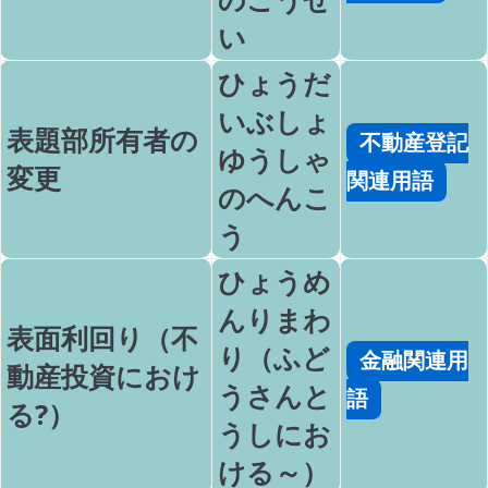
い
ひょうだ
いぶしょ
表題部所有者の
不動産登記
ゆうしゃ
変更
関連用語
のへんこ
う
ひょうめ
んりまわ
表面利回り（不
り（ふど
金融関連用
動産投資におけ
うさんと
語
る?）
うしにお
ける～）