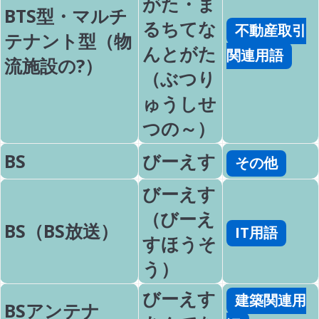
がた・ま
BTS型・マルチ
るちてな
不動産取引
テナント型（物
んとがた
関連用語
流施設の?）
（ぶつり
ゅうしせ
つの～）
BS
びーえす
その他
びーえす
（びーえ
BS（BS放送）
IT用語
すほうそ
う）
びーえす
建築関連用
BSアンテナ