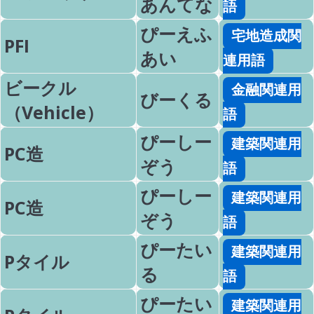
あんてな
語
ぴーえふ
宅地造成関
PFI
あい
連用語
ビークル
金融関連用
びーくる
（Vehicle）
語
ぴーしー
建築関連用
PC造
ぞう
語
ぴーしー
建築関連用
PC造
ぞう
語
ぴーたい
建築関連用
Pタイル
る
語
ぴーたい
建築関連用