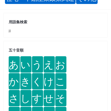
用語集検索
jjj
五十音順
あ
い
う
え
お
か
き
く
け
こ
さ
し
す
せ
そ