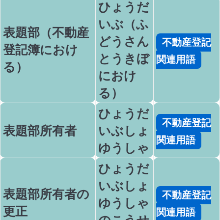
ひょうだ
いぶ（ふ
表題部（不動産
どうさん
不動産登記
登記簿におけ
とうきぼ
関連用語
る）
におけ
る）
ひょうだ
不動産登記
表題部所有者
いぶしょ
関連用語
ゆうしゃ
ひょうだ
いぶしょ
表題部所有者の
不動産登記
ゆうしゃ
更正
関連用語
のこうせ