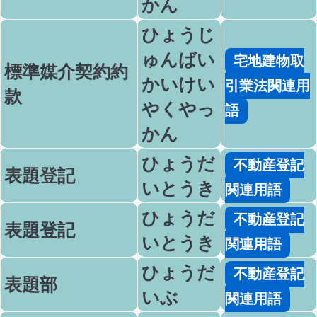
かん
ひょうじ
ゅんばい
宅地建物取
標準媒介契約約
かいけい
引業法関連用
款
やくやっ
語
かん
ひょうだ
不動産登記
表題登記
いとうき
関連用語
ひょうだ
不動産登記
表題登記
いとうき
関連用語
ひょうだ
不動産登記
表題部
いぶ
関連用語