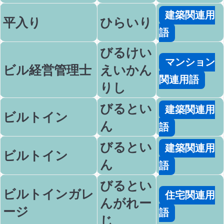
建築関連用
平入り
ひらいり
語
びるけい
マンション
ビル経営管理士
えいかん
関連用語
りし
びるとい
建築関連用
ビルトイン
ん
語
びるとい
建築関連用
ビルトイン
ん
語
びるとい
ビルトインガレ
住宅関連用
んがれー
ージ
語
じ