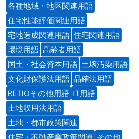
各種地域・地区関連用語
住宅性能評価関連用語
宅地造成関連用語
住宅関連用語
環境用語
高齢者用語
国土・社会資本用語
土壌汚染用語
文化財保護法用語
品確法用語
RETIOその他用語
IT用語
土地収用法用語
土地・都市政策関連
住宅・不動産業政策関連
その他