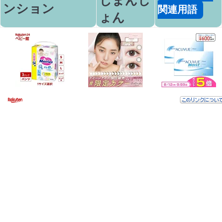
ンション
関連用語
ょん