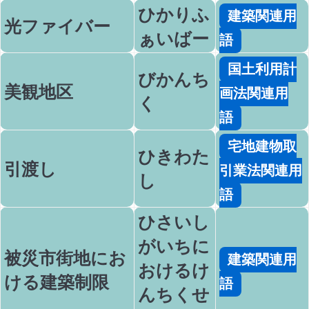
ひかりふ
建築関連用
光ファイバー
ぁいばー
語
国土利用計
びかんち
美観地区
画法関連用
く
語
宅地建物取
ひきわた
引渡し
引業法関連用
し
語
ひさいし
がいちに
被災市街地にお
建築関連用
おけるけ
ける建築制限
語
んちくせ