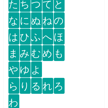
た
ち
つ
て
と
な
に
ぬ
ね
の
は
ひ
ふ
へ
ほ
ま
み
む
め
も
や
ゆ
よ
ら
り
る
れ
ろ
わ