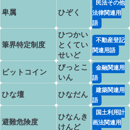
民法その他
卑属
ひぞく
法律関連用
語
ひつかい
不動産登記
筆界特定制度
とくてい
関連用語
せいど
びっとこ
金融関連用
ビットコイン
いん
語
建築関連用
ひな壇
ひなだん
語
国土利用計
ひなんき
避難危険度
画法関連用
けんど