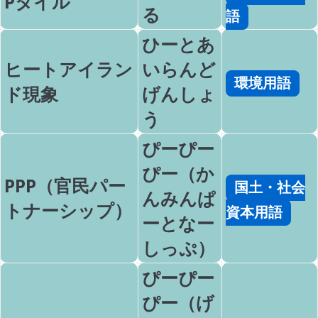
Pタイル
る
語
ひーとあ
ヒートアイラン
いらんど
環境用語
ド現象
げんしょ
う
ぴーぴー
ぴー（か
PPP（官民パー
国土・社会
んみんぱ
トナーシップ）
資本用語
ーとなー
しっぷ）
ぴーぴー
ぴー（げ