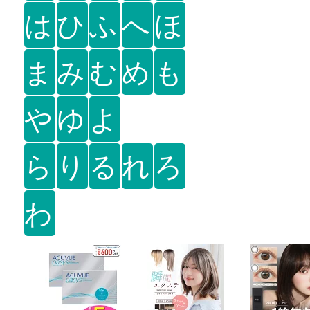
は
ひ
ふ
へ
ほ
ま
み
む
め
も
や
ゆ
よ
ら
り
る
れ
ろ
わ