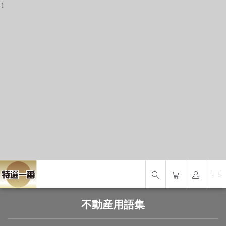
');
P
S
S
不動産用語集