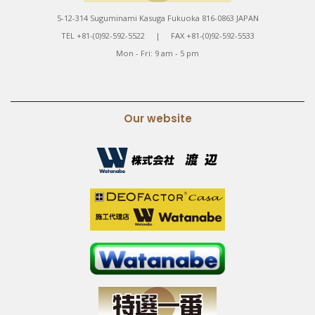
5-12-314 Suguminami Kasuga Fukuoka 816-0863 JAPAN
TEL +81-(0)92-592-5522 | FAX +81-(0)92-592-5533
Mon - Fri: 9 am - 5 pm
Our website