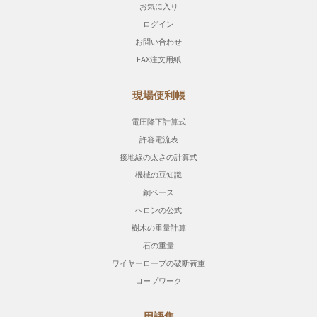
お気に入り
ログイン
お問い合わせ
FAX注文用紙
現場便利帳
電圧降下計算式
許容電流表
接地線の太さの計算式
機械の豆知識
銅ベース
ヘロンの公式
樹木の重量計算
石の重量
ワイヤーロープの破断荷重
ロープワーク
用語集