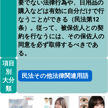
要でない法律行為や、日用品の
購入などは有効に自分だけで行
なうことができる（民法第12
条）。従って、被保佐人との契
約を行なうには、その保佐人の
同意を必ず取得するべきであ
る。
項目
別
民法その他法律関連用語
大分
類