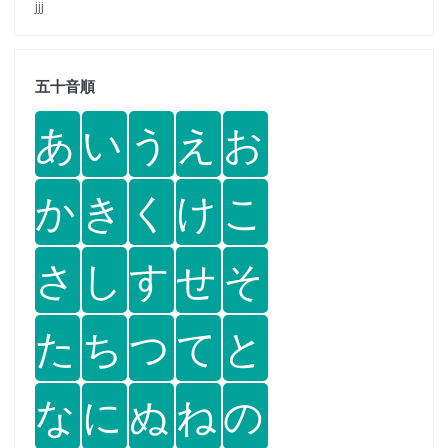
jjj
五十音順
あ
い
う
え
お
か
き
く
け
こ
さ
し
す
せ
そ
た
ち
つ
て
と
な
に
ぬ
ね
の