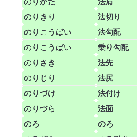
のりかた
法肩
のりきり
法切り
のりこうばい
法勾配
のりこうばい
乗り勾配
のりさき
法先
のりじり
法尻
のりづけ
法付け
のりづら
法面
のろ
のろ