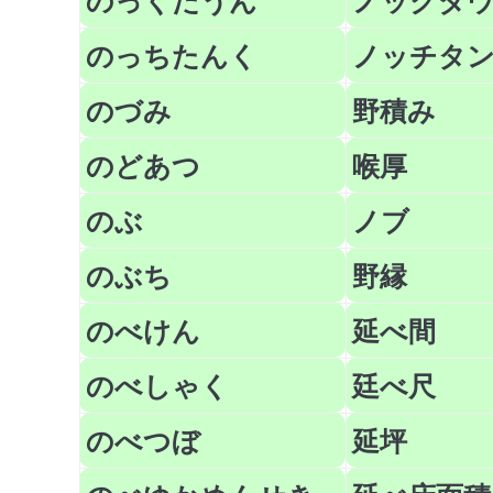
のっくだうん
ノックダ
のっちたんく
ノッチタ
のづみ
野積み
のどあつ
喉厚
のぶ
ノブ
のぶち
野縁
のべけん
延べ間
のべしゃく
廷べ尺
のべつぼ
延坪