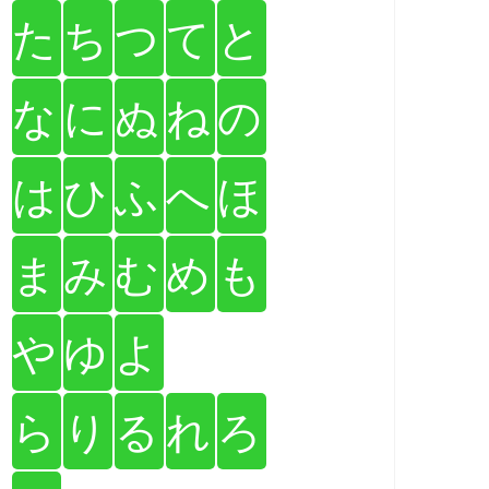
た
ち
つ
て
と
な
に
ぬ
ね
の
は
ひ
ふ
へ
ほ
ま
み
む
め
も
や
ゆ
よ
ら
り
る
れ
ろ