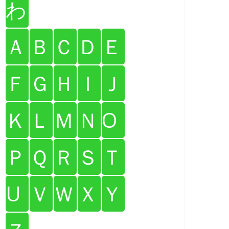
わ
Ａ
Ｂ
Ｃ
Ｄ
Ｅ
Ｆ
Ｇ
Ｈ
Ｉ
Ｊ
Ｋ
Ｌ
Ｍ
Ｎ
O
Ｐ
Ｑ
Ｒ
Ｓ
Ｔ
U
Ｖ
Ｗ
Ｘ
Ｙ