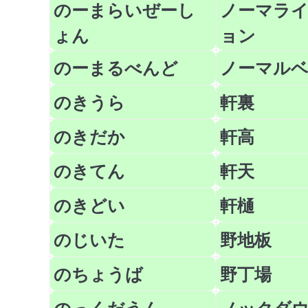
のーまらいぜーし
ノーマラ
ょん
ョン
のーまるべんど
ノーマル
のきうら
軒裏
のきだか
軒高
のきてん
軒天
のきどい
軒樋
のじいた
野地板
のちょうば
野丁場