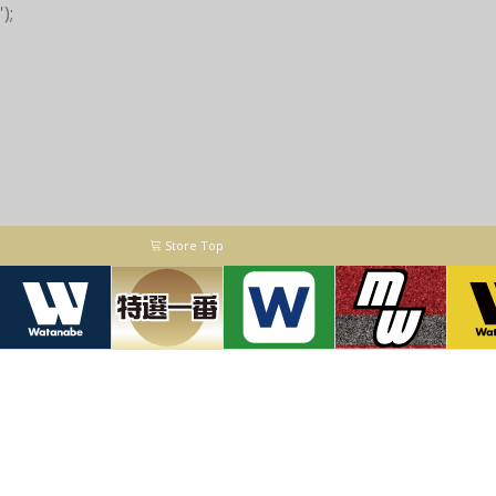
');
Store Top