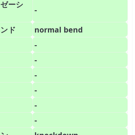
イゼーシ
-
ベンド
normal bend
-
-
-
-
-
-