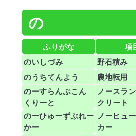
の
ふりがな
項
のいしづみ
野石積み
のうちてんよう
農地転用
のーすらんぷこん
ノースラ
くりーと
クリート
のーひゅーずぶれー
ノーヒュ
かー
カー