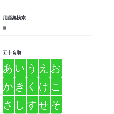
用語集検索
jjj
五十音順
あ
い
う
え
お
か
き
く
け
こ
さ
し
す
せ
そ