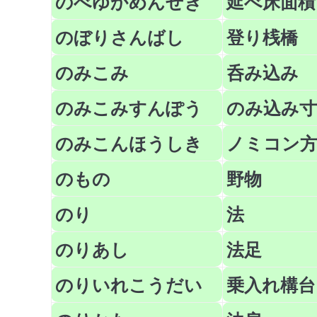
のべゆかめんせき
延べ床面積
のぼりさんばし
登り桟橋
のみこみ
呑み込み
のみこみすんぽう
のみ込み寸
のみこんほうしき
ノミコン
のもの
野物
のり
法
のりあし
法足
のりいれこうだい
乗入れ構台