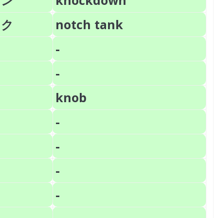
ウン
knockdown
ンク
notch tank
-
-
knob
-
-
-
-