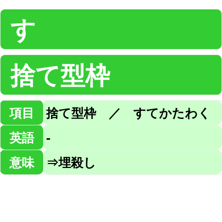
す
捨て型枠
項目
捨て型枠 ／ すてかたわく
英語
-
意味
⇒埋殺し