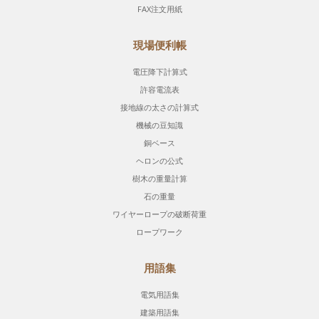
FAX注文用紙
現場便利帳
電圧降下計算式
許容電流表
接地線の太さの計算式
機械の豆知識
銅ベース
ヘロンの公式
樹木の重量計算
石の重量
ワイヤーロープの破断荷重
ロープワーク
用語集
電気用語集
建築用語集