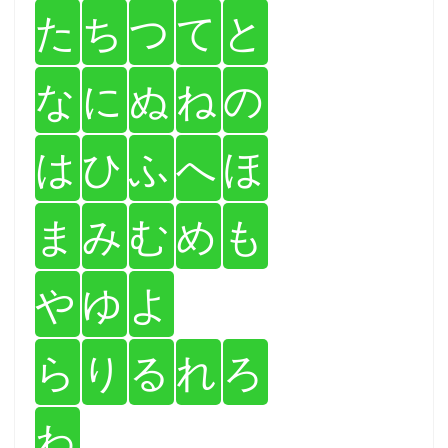
た
ち
つ
て
と
な
に
ぬ
ね
の
は
ひ
ふ
へ
ほ
ま
み
む
め
も
や
ゆ
よ
ら
り
る
れ
ろ
わ