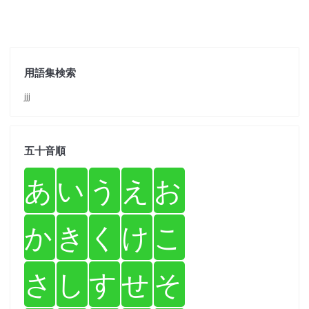
用語集検索
jjj
五十音順
あ
い
う
え
お
か
き
く
け
こ
さ
し
す
せ
そ