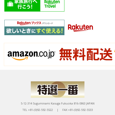
5-12-314 Suguminami Kasuga Fukuoka 816-0863 JAPAN
TEL +81-(0)92-592-5522 | FAX +81-(0)92-592-5533