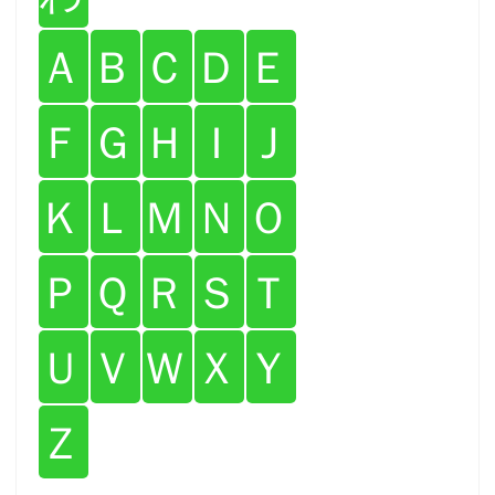
Ａ
Ｂ
Ｃ
Ｄ
Ｅ
Ｆ
Ｇ
Ｈ
Ｉ
Ｊ
Ｋ
Ｌ
Ｍ
Ｎ
Ｏ
Ｐ
Ｑ
Ｒ
Ｓ
Ｔ
Ｕ
Ｖ
Ｗ
Ｘ
Ｙ
Ｚ