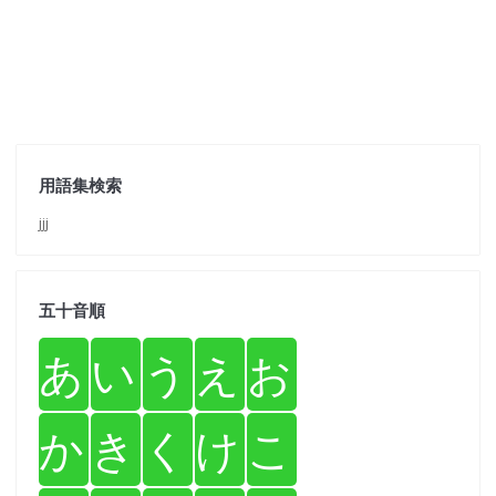
用語集検索
jjj
五十音順
あ
い
う
え
お
か
き
く
け
こ