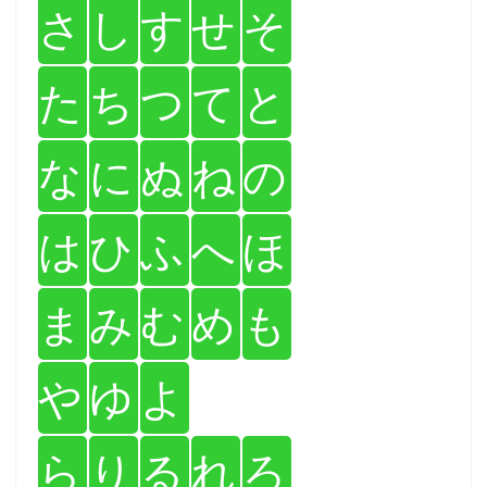
さ
し
す
せ
そ
た
ち
つ
て
と
な
に
ぬ
ね
の
は
ひ
ふ
へ
ほ
ま
み
む
め
も
や
ゆ
よ
ら
り
る
れ
ろ