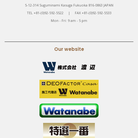
5-12-314 Suguminami Kasuga Fukuoka 816-0863 JAPAN
TEL +81-(0)92-592-5522 | FAX +81-(0)92-592-5533
Mon - Fri: 9 am - 5 pm
Our website