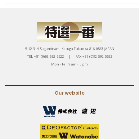
5-12-314 Suguminami Kasuga Fukuoka 816-0863 JAPAN
TEL +81-(0)92-592-5522 | FAX +81-(0)92-592-5533
Mon - Fri: 9 am - 5 pm
Our website