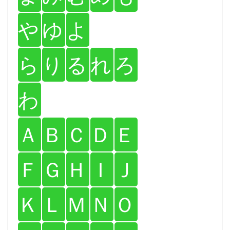
や
ゆ
よ
ら
り
る
れ
ろ
わ
Ａ
Ｂ
Ｃ
Ｄ
Ｅ
Ｆ
Ｇ
Ｈ
Ｉ
Ｊ
Ｋ
Ｌ
Ｍ
Ｎ
Ｏ