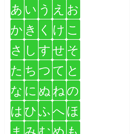
あ
い
う
え
お
か
き
く
け
こ
さ
し
す
せ
そ
た
ち
つ
て
と
な
に
ぬ
ね
の
は
ひ
ふ
へ
ほ
ま
み
む
め
も