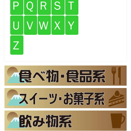
Ｐ
Ｑ
Ｒ
Ｓ
Ｔ
Ｕ
Ｖ
Ｗ
Ｘ
Ｙ
Ｚ