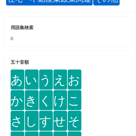
用語集検索
jjj
五十音順
あ
い
う
え
お
か
き
く
け
こ
さ
し
す
せ
そ