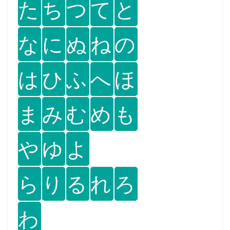
た
ち
つ
て
と
な
に
ぬ
ね
の
は
ひ
ふ
へ
ほ
ま
み
む
め
も
や
ゆ
よ
ら
り
る
れ
ろ
わ