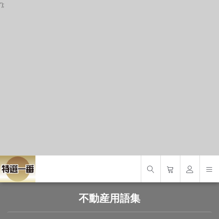
');
P
S
S
不動産用語集