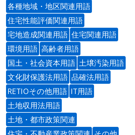
各種地域・地区関連用語
住宅性能評価関連用語
宅地造成関連用語
住宅関連用語
環境用語
高齢者用語
国土・社会資本用語
土壌汚染用語
文化財保護法用語
品確法用語
RETIOその他用語
IT用語
土地収用法用語
土地・都市政策関連
住宅・不動産業政策関連
その他