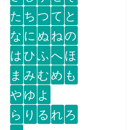
た
ち
つ
て
と
な
に
ぬ
ね
の
は
ひ
ふ
へ
ほ
ま
み
む
め
も
や
ゆ
よ
ら
り
る
れ
ろ