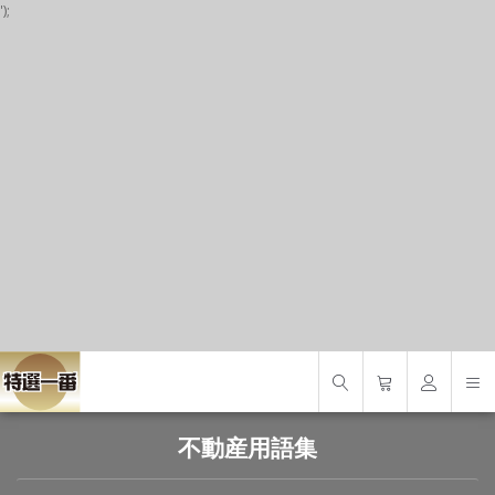
');
P
S
S
不動産用語集