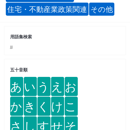
住宅・不動産業政策関連
その他
用語集検索
jjj
五十音順
あ
い
う
え
お
か
き
く
け
こ
さ
し
す
せ
そ