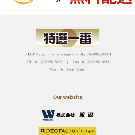
5-12-314 Suguminami Kasuga Fukuoka 816-0863 JAPAN
TEL +81-(0)92-592-5522 | FAX +81-(0)92-592-5533
Mon - Fri: 9 am - 5 pm
Our website