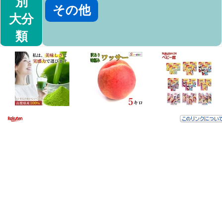
別
その他
大分
類