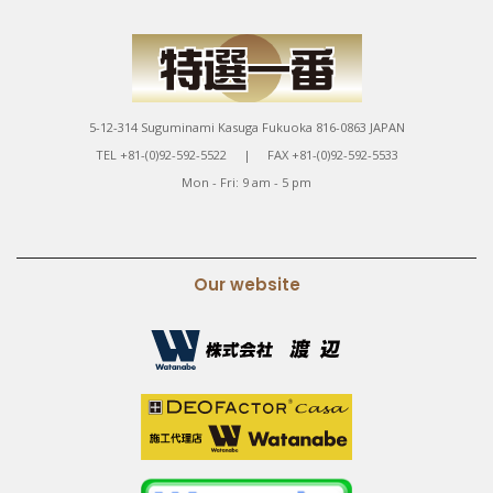
5-12-314 Suguminami Kasuga Fukuoka 816-0863 JAPAN
TEL +81-(0)92-592-5522 | FAX +81-(0)92-592-5533
Mon - Fri: 9 am - 5 pm
Our website