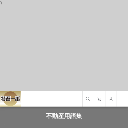
');
P
S
S
不動産用語集