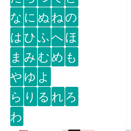
な
に
ぬ
ね
の
は
ひ
ふ
へ
ほ
ま
み
む
め
も
や
ゆ
よ
ら
り
る
れ
ろ
わ