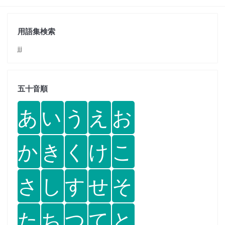
用語集検索
jjj
五十音順
あ
い
う
え
お
か
き
く
け
こ
さ
し
す
せ
そ
た
ち
つ
て
と