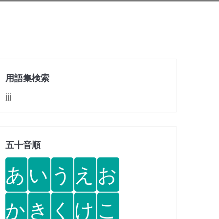
用語集検索
jjj
五十音順
あ
い
う
え
お
か
き
く
け
こ