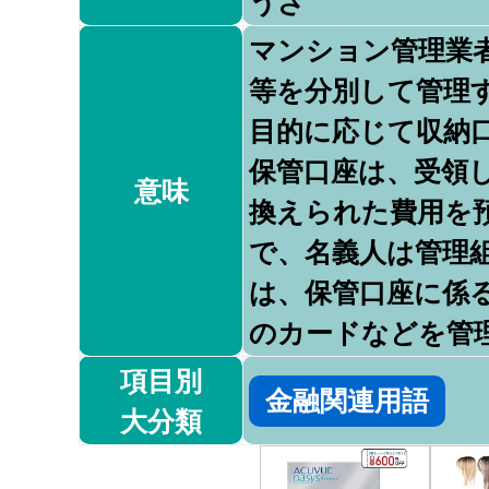
うざ
マンション管理業
等を分別して管理
目的に応じて収納
保管口座は、受領
意味
換えられた費用を
で、名義人は管理
は、保管口座に係
のカードなどを管
項目別
金融関連用語
大分類