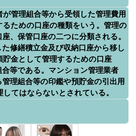
者が管理組合等から受領した管理費用
するための口座の種類をいう。管理の
口座、保管口座の二つに分類される。
した修繕積立金及び収納口座から移し
預貯金として管理するための口座
組合等である。マンション管理業者
る管理組合等の印鑑や預貯金の引出用
理してはならないとされている。