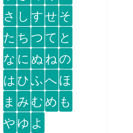
さ
し
す
せ
そ
た
ち
つ
て
と
な
に
ぬ
ね
の
は
ひ
ふ
へ
ほ
ま
み
む
め
も
や
ゆ
よ