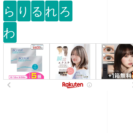
ら
り
る
れ
ろ
わ