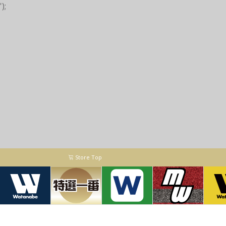
');
Store Top