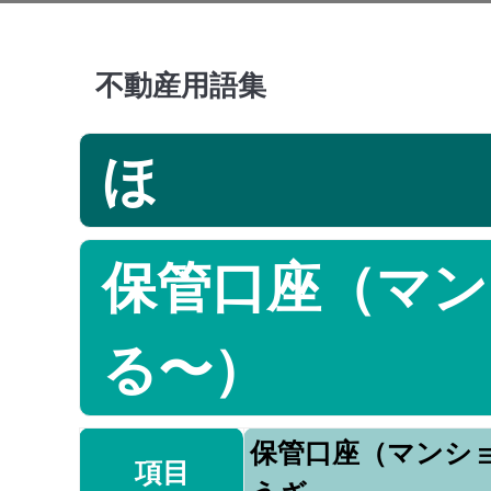
不動産用語集
ほ
保管口座（マン
る〜）
保管口座（マンシ
項目