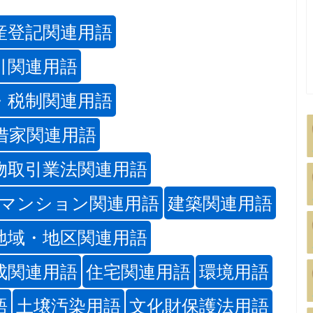
産登記関連用語
引関連用語
・税制関連用語
借家関連用語
物取引業法関連用語
マンション関連用語
建築関連用語
地域・地区関連用語
成関連用語
住宅関連用語
環境用語
語
土壌汚染用語
文化財保護法用語