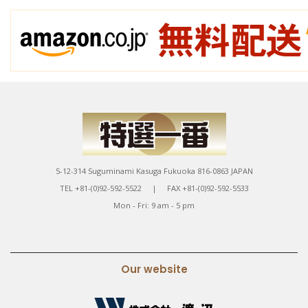
5-12-314 Suguminami Kasuga Fukuoka 816-0863 JAPAN
TEL +81-(0)92-592-5522 | FAX +81-(0)92-592-5533
Mon - Fri: 9 am - 5 pm
Our website