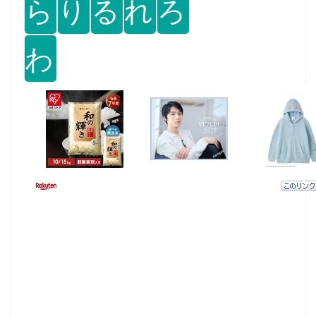
ら
り
る
れ
ろ
わ