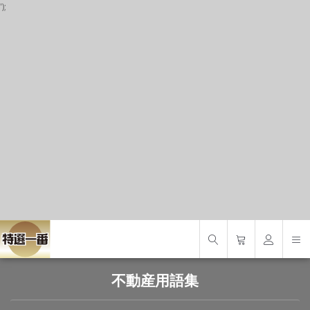
');
P
S
S
不動産用語集