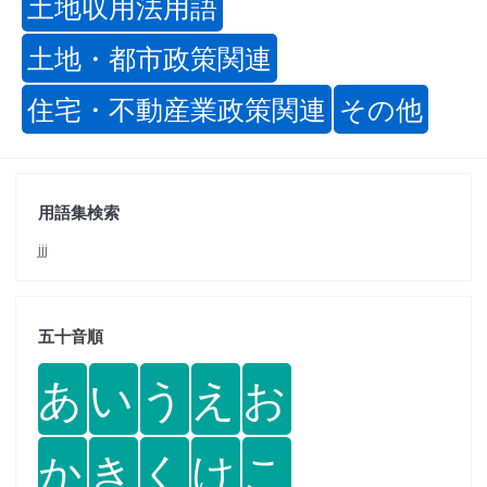
土地収用法用語
土地・都市政策関連
住宅・不動産業政策関連
その他
用語集検索
jjj
五十音順
あ
い
う
え
お
か
き
く
け
こ