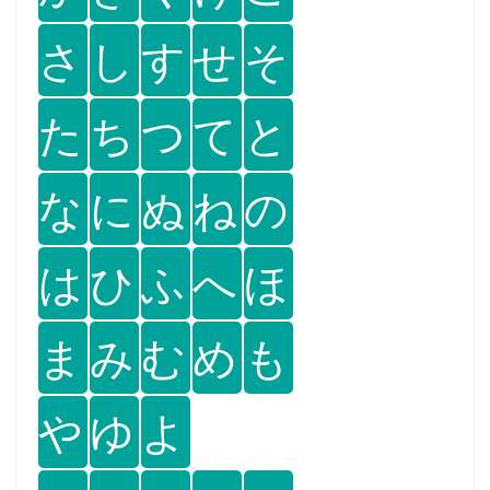
さ
し
す
せ
そ
た
ち
つ
て
と
な
に
ぬ
ね
の
は
ひ
ふ
へ
ほ
ま
み
む
め
も
や
ゆ
よ