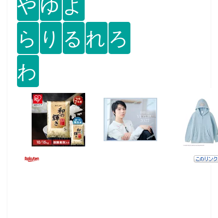
や
ゆ
よ
ら
り
る
れ
ろ
わ