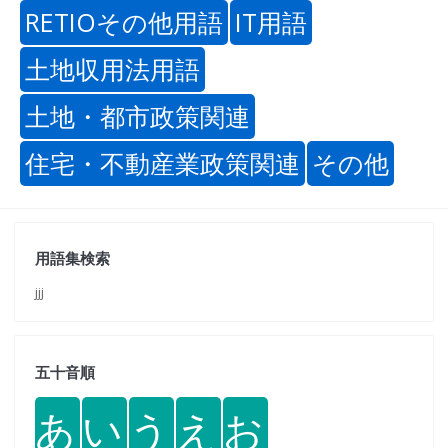
RETIOその他用語
IT用語
土地収用法用語
土地・都市政策関連
住宅・不動産業政策関連
その他
用語集検索
jjj
五十音順
あ
い
う
え
お