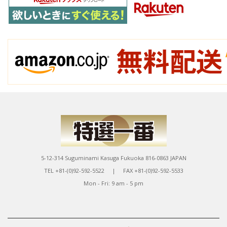
5-12-314 Suguminami Kasuga Fukuoka 816-0863 JAPAN
TEL +81-(0)92-592-5522 | FAX +81-(0)92-592-5533
Mon - Fri: 9 am - 5 pm