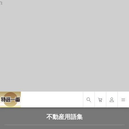
');
P
S
S
不動産用語集