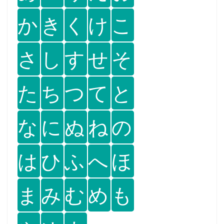
か
き
く
け
こ
さ
し
す
せ
そ
た
ち
つ
て
と
な
に
ぬ
ね
の
は
ひ
ふ
へ
ほ
ま
み
む
め
も