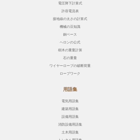
電圧降下計算式
許容電流表
接地線の太さの計算式
機械の豆知識
銅ベース
ヘロンの公式
樹木の重量計算
石の重量
ワイヤーロープの破断荷重
ロープワーク
用語集
電気用語集
建築用語集
設備用語集
消防設備用語集
土木用語集
トンネル用語集