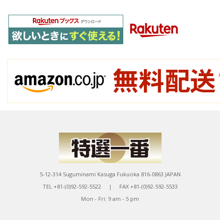
5-12-314 Suguminami Kasuga Fukuoka 816-0863 JAPAN
TEL +81-(0)92-592-5522 | FAX +81-(0)92-592-5533
Mon - Fri: 9 am - 5 pm