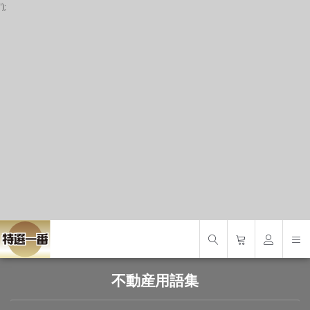
');
P
S
S
不動産用語集