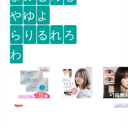
や
ゆ
よ
ら
り
る
れ
ろ
わ