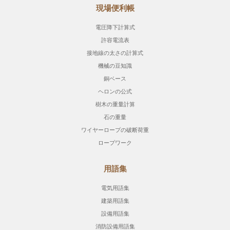
現場便利帳
電圧降下計算式
許容電流表
接地線の太さの計算式
機械の豆知識
銅ベース
ヘロンの公式
樹木の重量計算
石の重量
ワイヤーロープの破断荷重
ロープワーク
用語集
電気用語集
建築用語集
設備用語集
消防設備用語集