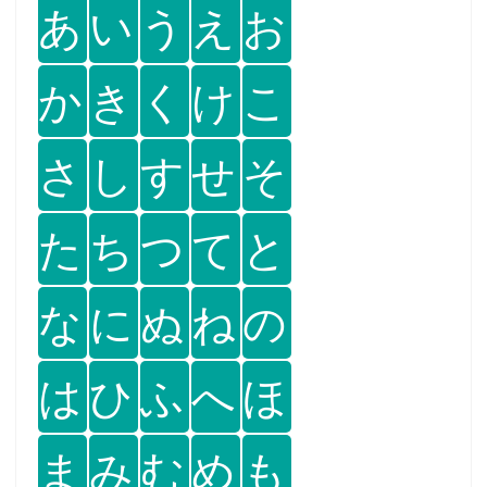
あ
い
う
え
お
か
き
く
け
こ
さ
し
す
せ
そ
た
ち
つ
て
と
な
に
ぬ
ね
の
は
ひ
ふ
へ
ほ
ま
み
む
め
も