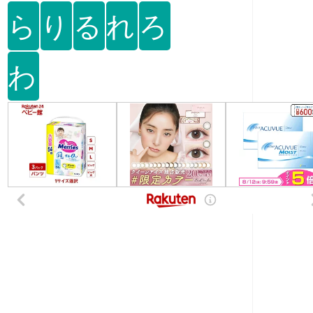
ら
り
る
れ
ろ
わ