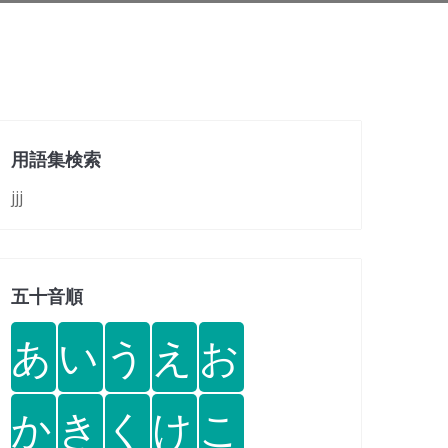
用語集検索
jjj
五十音順
あ
い
う
え
お
か
き
く
け
こ