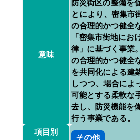
防災街区の整備を
とにより、密集市
の合理的かつ健全
「密集市街地にお
律」に基づく事業
意味
の合理的かつ健全
を共同化による建
しつつ、場合によ
可能とする柔軟な
去し、防災機能を
行う事業である。
項目別
その他