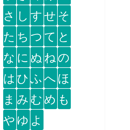
さ
し
す
せ
そ
た
ち
つ
て
と
な
に
ぬ
ね
の
は
ひ
ふ
へ
ほ
ま
み
む
め
も
や
ゆ
よ