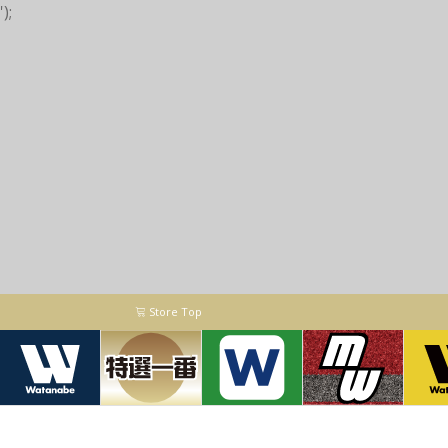
');
Store Top