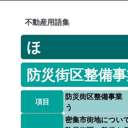
不動産用語集
ほ
防災街区整備事
防災街区整備事業
項目
う
密集市街地につい