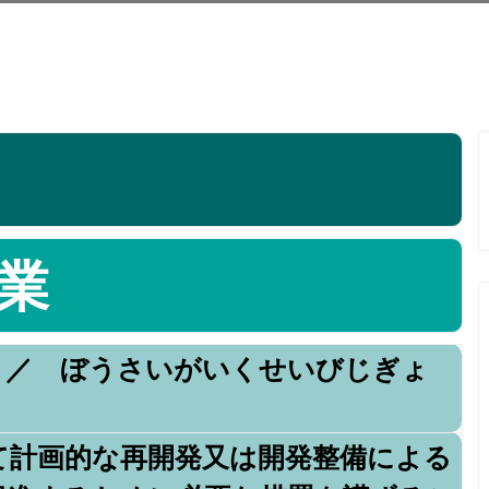
業
 ／ ぼうさいがいくせいびじぎょ
て計画的な再開発又は開発整備による