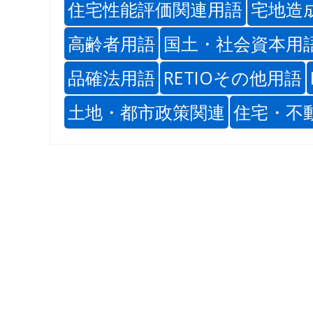
住宅性能評価関連用語
宅地造
高齢者用語
国土・社会資本用
品確法用語
RETIOその他用語
土地・都市政策関連
住宅・不