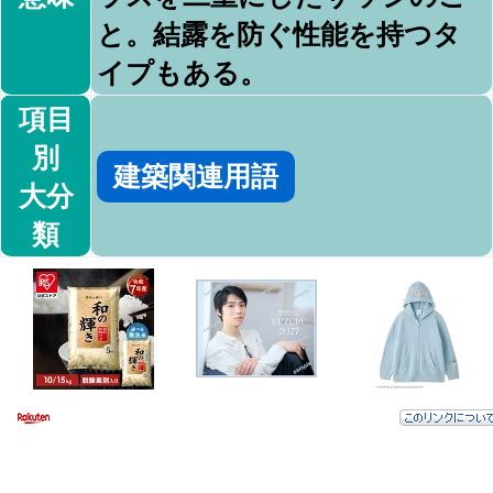
と。結露を防ぐ性能を持つタ
イプもある。
項目
別
建築関連用語
大分
類