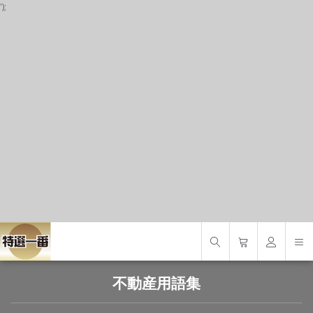
');
P
S
S
不動産用語集