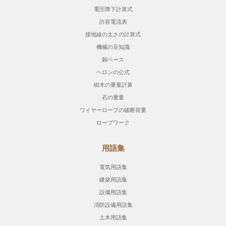
電圧降下計算式
許容電流表
接地線の太さの計算式
機械の豆知識
銅ベース
ヘロンの公式
樹木の重量計算
石の重量
ワイヤーロープの破断荷重
ロープワーク
用語集
電気用語集
建築用語集
設備用語集
消防設備用語集
土木用語集