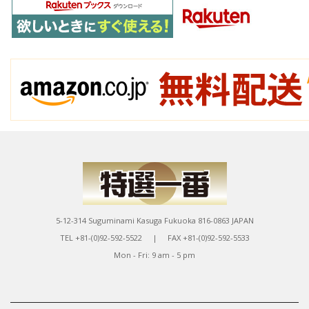
5-12-314 Suguminami Kasuga Fukuoka 816-0863 JAPAN
TEL +81-(0)92-592-5522 | FAX +81-(0)92-592-5533
Mon - Fri: 9 am - 5 pm