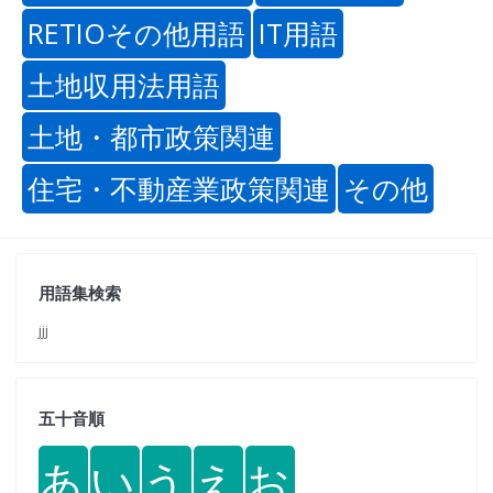
RETIOその他用語
IT用語
土地収用法用語
土地・都市政策関連
住宅・不動産業政策関連
その他
用語集検索
jjj
五十音順
あ
い
う
え
お