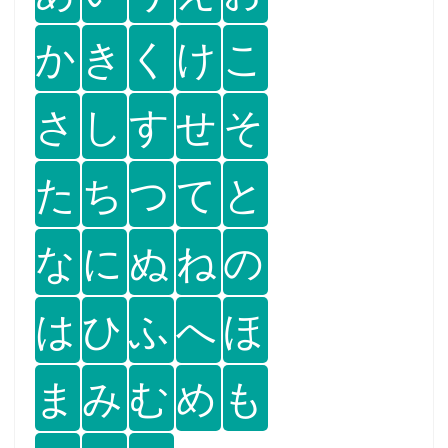
か
き
く
け
こ
さ
し
す
せ
そ
た
ち
つ
て
と
な
に
ぬ
ね
の
は
ひ
ふ
へ
ほ
ま
み
む
め
も