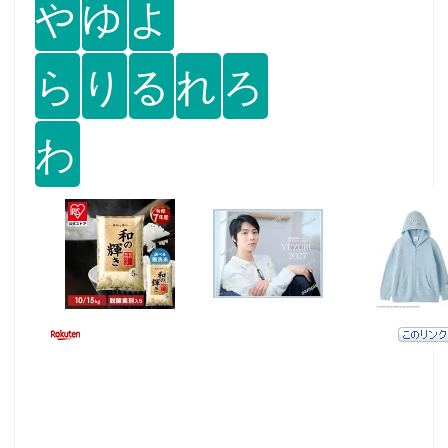
や
ゆ
よ
ら
り
る
れ
ろ
わ