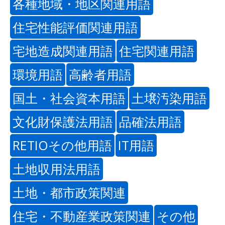
各種地域・地区関連用語
住宅性能評価関連用語
宅地造成関連用語
住宅関連用語
環境用語
高齢者用語
国土・社会資本用語
土壌汚染用語
文化財保護法用語
品確法用語
RETIOその他用語
IT用語
土地収用法用語
土地・都市政策関連
住宅・不動産業政策関連
その他