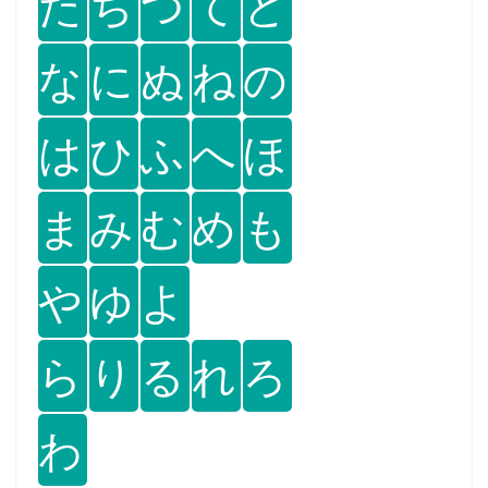
た
ち
つ
て
と
な
に
ぬ
ね
の
は
ひ
ふ
へ
ほ
ま
み
む
め
も
や
ゆ
よ
ら
り
る
れ
ろ
わ