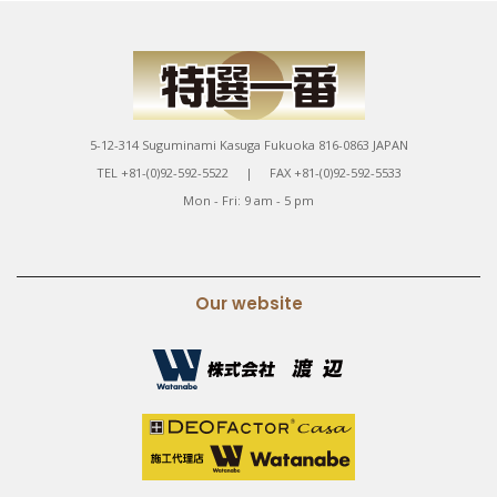
5-12-314 Suguminami Kasuga Fukuoka 816-0863 JAPAN
TEL +81-(0)92-592-5522 | FAX +81-(0)92-592-5533
Mon - Fri: 9 am - 5 pm
Our website