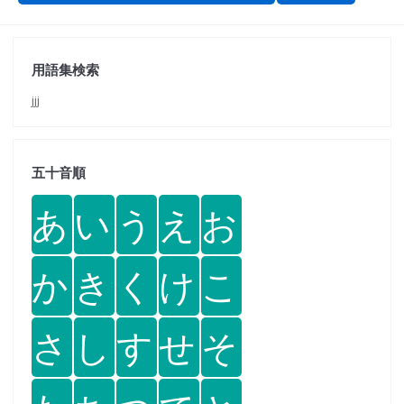
用語集検索
jjj
五十音順
あ
い
う
え
お
か
き
く
け
こ
さ
し
す
せ
そ