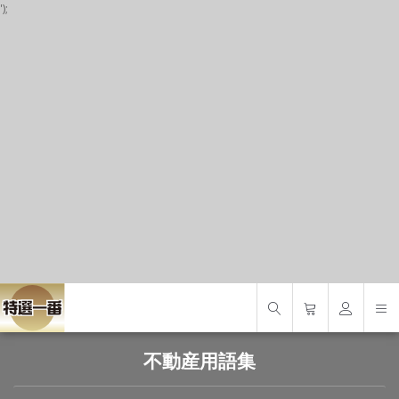
');
P
S
S
不動産用語集