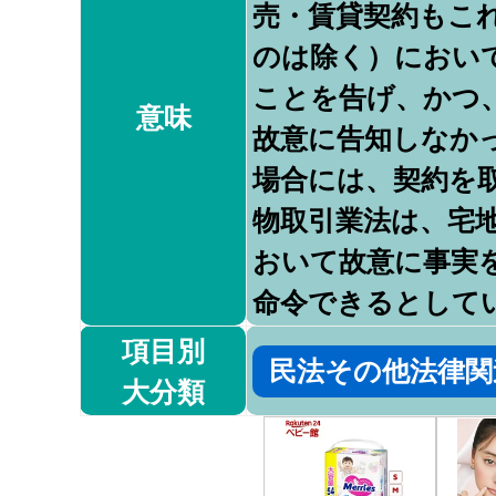
売・賃貸契約もこ
のは除く）におい
ことを告げ、かつ
意味
故意に告知しなか
場合には、契約を
物取引業法は、宅
おいて故意に事実
命令できるとして
項目別
民法その他法律関
大分類