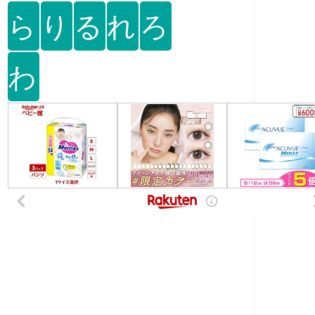
ら
り
る
れ
ろ
わ