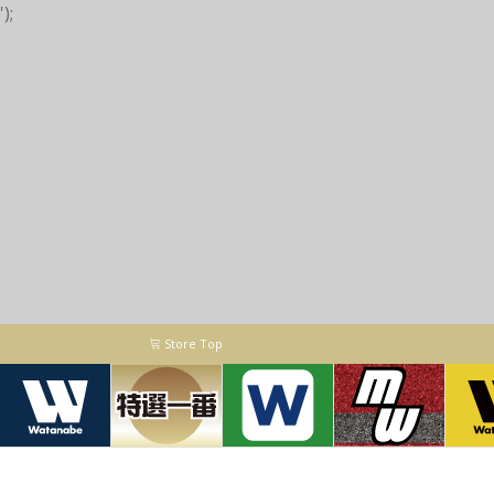
');
Store Top