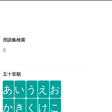
用語集検索
jjj
五十音順
あ
い
う
え
お
か
き
く
け
こ