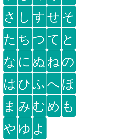
さ
し
す
せ
そ
た
ち
つ
て
と
な
に
ぬ
ね
の
は
ひ
ふ
へ
ほ
ま
み
む
め
も
や
ゆ
よ