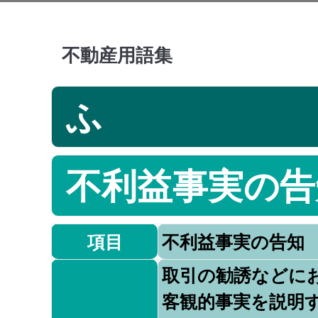
不動産用語集
ふ
不利益事実の告
項目
不利益事実の告知
取引の勧誘などに
客観的事実を説明