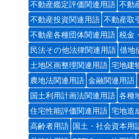
不動産鑑定評価関連用語
不動
不動産投資関連用語
不動産取
不動産各種団体関連用語
税金
民法その他法律関連用語
借地
土地区画整理関連用語
宅地建
農地法関連用語
金融関連用語
国土利用計画法関連用語
各種
住宅性能評価関連用語
宅地造
高齢者用語
国土・社会資本用