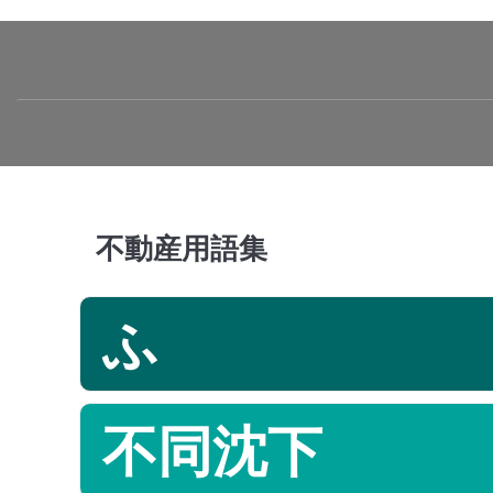
不動産用語集
ふ
不同沈下