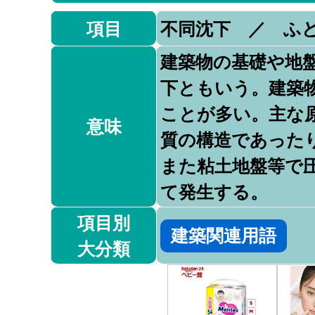
項目
不同沈下 ／ ふ
建築物の基礎や地
下ともいう。建築
ことが多い。主な
意味
質の構造であった
また粘土地盤等で
て発生する。
項目別
建築関連用語
大分類