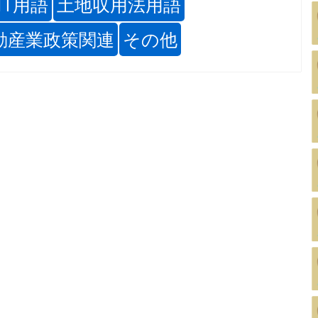
IT用語
土地収用法用語
動産業政策関連
その他