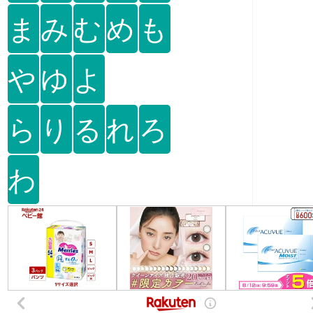
ま
み
む
め
も
や
ゆ
よ
ら
り
る
れ
ろ
わ