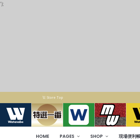
');
Store Top
HOME
PAGES
SHOP
現場便利