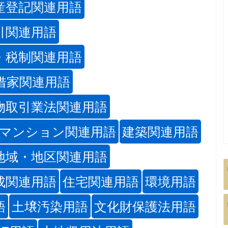
産登記関連用語
引関連用語
・税制関連用語
借家関連用語
物取引業法関連用語
マンション関連用語
建築関連用語
地域・地区関連用語
成関連用語
住宅関連用語
環境用語
語
土壌汚染用語
文化財保護法用語