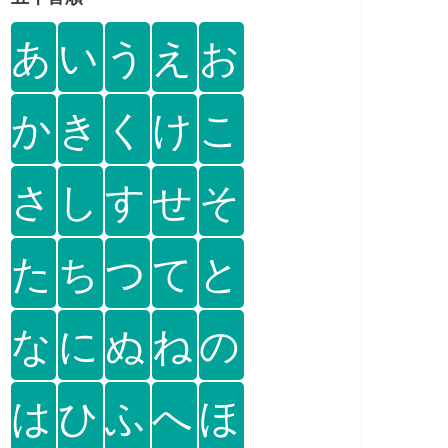
あ
い
う
え
お
か
き
く
け
こ
さ
し
す
せ
そ
た
ち
つ
て
と
な
に
ぬ
ね
の
は
ひ
ふ
へ
ほ