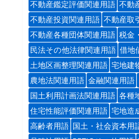
不動産鑑定評価関連用語
不動
不動産投資関連用語
不動産取
不動産各種団体関連用語
税金
民法その他法律関連用語
借地
土地区画整理関連用語
宅地建
農地法関連用語
金融関連用語
国土利用計画法関連用語
各種
住宅性能評価関連用語
宅地造
高齢者用語
国土・社会資本用