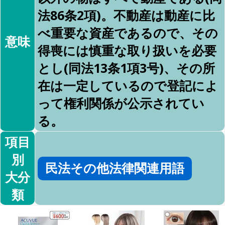
法86条2項)。不動産は動産に比
べ重要な資産であるので、その
意味
得喪には慎重な取り扱いを必要
とし(同法13条1項3号)、その所
在は一定しているので登記によ
って権利関係が公示されてい
る。
項目
別
民法その他法律関連用語
大分
類