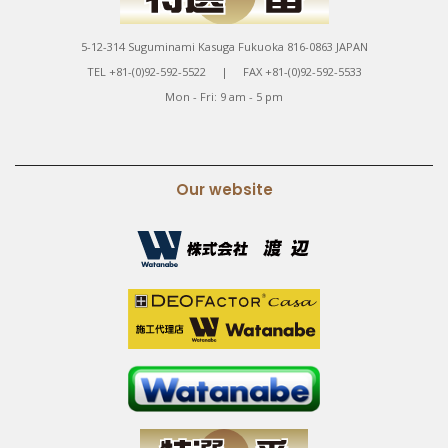
5-12-314 Suguminami Kasuga Fukuoka 816-0863 JAPAN
TEL +81-(0)92-592-5522 | FAX +81-(0)92-592-5533
Mon - Fri: 9 am - 5 pm
Our website