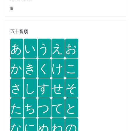
jjj
五十音順
あ
い
う
え
お
か
き
く
け
こ
さ
し
す
せ
そ
た
ち
つ
て
と
な
に
ぬ
ね
の