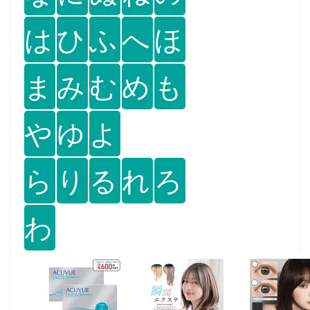
は
ひ
ふ
へ
ほ
ま
み
む
め
も
や
ゆ
よ
ら
り
る
れ
ろ
わ