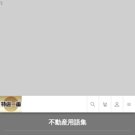
');
P
S
S
不動産用語集