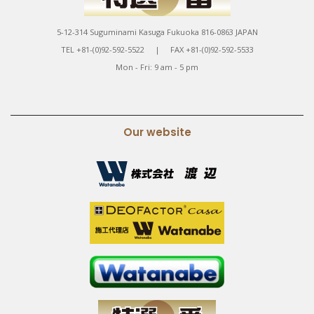
5-12-314 Suguminami Kasuga Fukuoka 816-0863 JAPAN
TEL +81-(0)92-592-5522 | FAX +81-(0)92-592-5533
Mon - Fri: 9 am - 5 pm
Our website