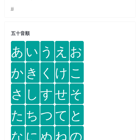
jjj
五十音順
あ
い
う
え
お
か
き
く
け
こ
さ
し
す
せ
そ
た
ち
つ
て
と
な
に
ぬ
ね
の