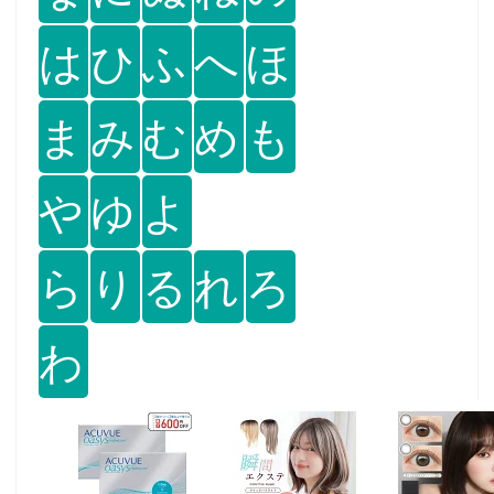
は
ひ
ふ
へ
ほ
ま
み
む
め
も
や
ゆ
よ
ら
り
る
れ
ろ
わ