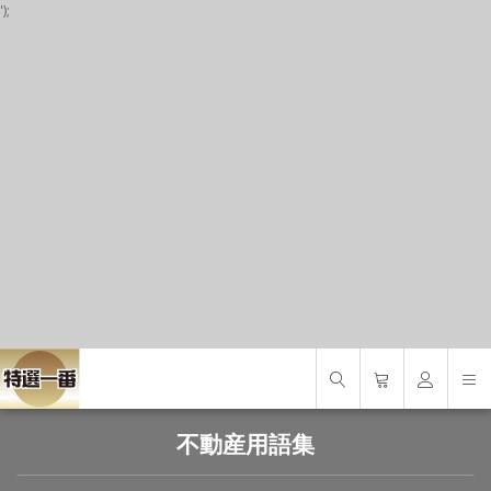
');
P
S
S
不動産用語集