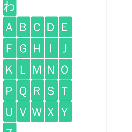
わ
Ａ
Ｂ
Ｃ
Ｄ
Ｅ
Ｆ
Ｇ
Ｈ
Ｉ
Ｊ
Ｋ
Ｌ
Ｍ
Ｎ
Ｏ
Ｐ
Ｑ
Ｒ
Ｓ
Ｔ
Ｕ
Ｖ
Ｗ
Ｘ
Ｙ