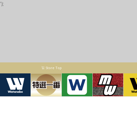
');
Store Top