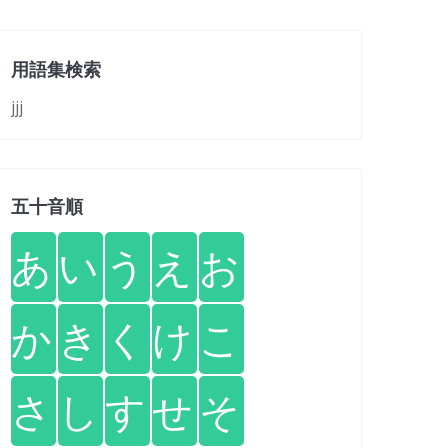
用語集検索
jjj
五十音順
あ
い
う
え
お
か
き
く
け
こ
さ
し
す
せ
そ