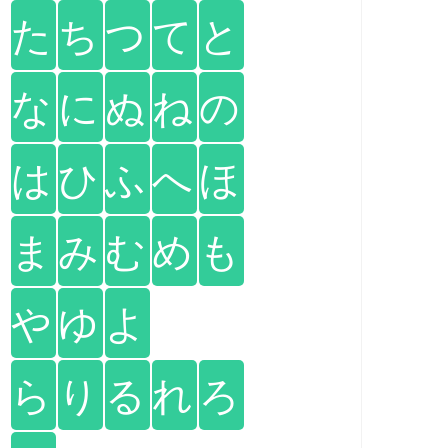
た
ち
つ
て
と
な
に
ぬ
ね
の
は
ひ
ふ
へ
ほ
ま
み
む
め
も
や
ゆ
よ
ら
り
る
れ
ろ