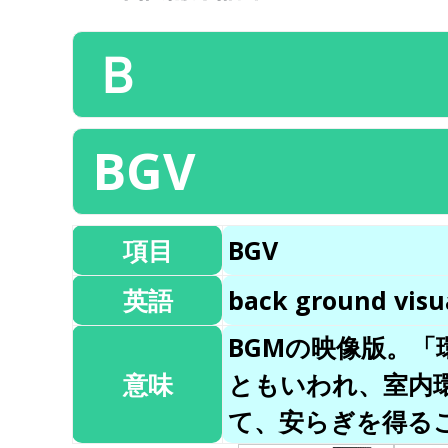
Ｂ
BGV
項目
BGV
英語
back ground visu
BGMの映像版。
意味
ともいわれ、室内
て、安らぎを得る