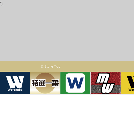
');
Store Top