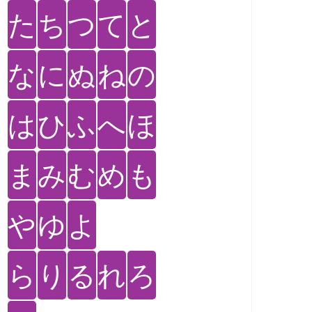
た
ち
つ
て
と
な
に
ぬ
ね
の
は
ひ
ふ
へ
ほ
ま
み
む
め
も
や
ゆ
よ
ら
り
る
れ
ろ