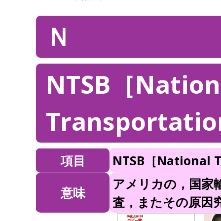
Ｎ
NTSB［Nation
Transportatio
項目
NTSB［National T
アメリカの，国家
意味
査，またその原因