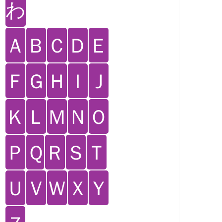
わ
Ａ
Ｂ
Ｃ
Ｄ
Ｅ
Ｆ
Ｇ
Ｈ
Ｉ
Ｊ
Ｋ
Ｌ
Ｍ
Ｎ
Ｏ
Ｐ
Ｑ
Ｒ
Ｓ
Ｔ
Ｕ
Ｖ
Ｗ
Ｘ
Ｙ