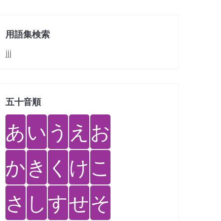
用語集検索
jjj
五十音順
あ
い
う
え
お
か
き
く
け
こ
さ
し
す
せ
そ