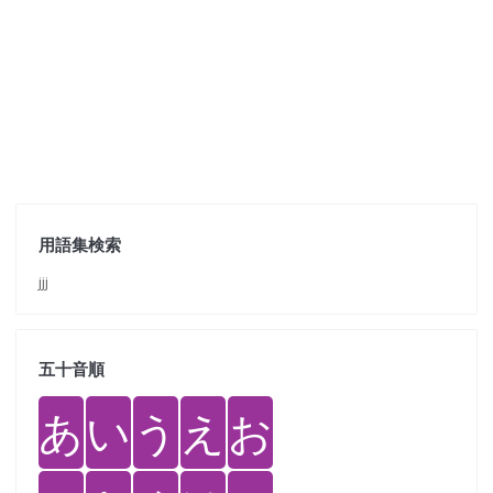
用語集検索
jjj
五十音順
あ
い
う
え
お