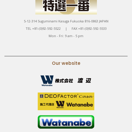
5-12-314 Suguminami Kasuga Fukuoka 816-0863 JAPAN
TEL +81-(0)92-592-5522 | FAX +81-(0)92-592-5533
Mon - Fri: 9 am - 5 pm
Our website