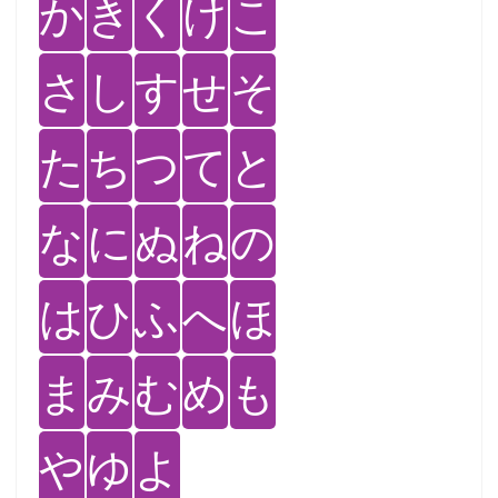
か
き
く
け
こ
さ
し
す
せ
そ
た
ち
つ
て
と
な
に
ぬ
ね
の
は
ひ
ふ
へ
ほ
ま
み
む
め
も
や
ゆ
よ