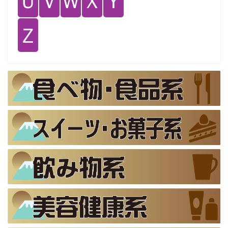
Ｕ
Ｖ
Ｗ
Ｘ
Ｙ
Ｚ