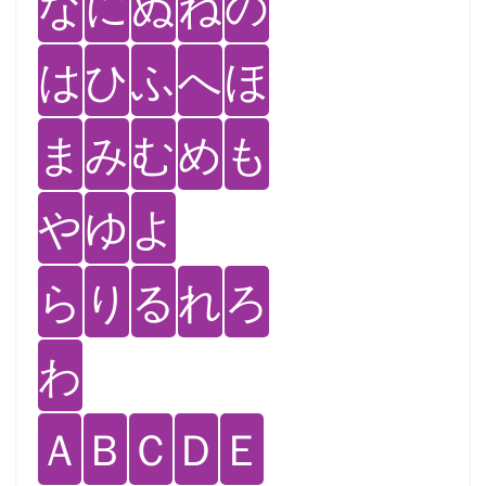
な
に
ぬ
ね
の
は
ひ
ふ
へ
ほ
ま
み
む
め
も
や
ゆ
よ
ら
り
る
れ
ろ
わ
Ａ
Ｂ
Ｃ
Ｄ
Ｅ