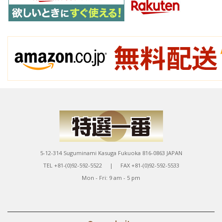
5-12-314 Suguminami Kasuga Fukuoka 816-0863 JAPAN
TEL +81-(0)92-592-5522 | FAX +81-(0)92-592-5533
Mon - Fri: 9 am - 5 pm