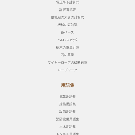
電圧降下計算式
許容電流表
接地線の太さの計算式
機械の豆知識
銅ベース
ヘロンの公式
樹木の重量計算
石の重量
ワイヤーロープの破断荷重
ロープワーク
用語集
電気用語集
建築用語集
設備用語集
消防設備用語集
土木用語集
トンネル用語集