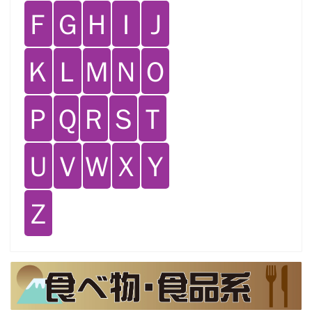
Ｆ
Ｇ
Ｈ
Ｉ
Ｊ
Ｋ
Ｌ
Ｍ
Ｎ
Ｏ
Ｐ
Ｑ
Ｒ
Ｓ
Ｔ
Ｕ
Ｖ
Ｗ
Ｘ
Ｙ
Ｚ