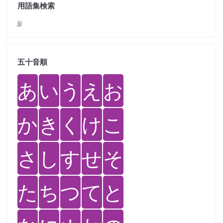
用語集検索
jjj
五十音順
あ
い
う
え
お
か
き
く
け
こ
さ
し
す
せ
そ
た
ち
つ
て
と