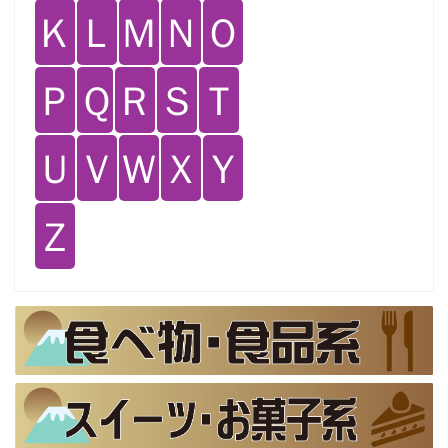
Ｋ
Ｌ
Ｍ
Ｎ
Ｏ
Ｐ
Ｑ
Ｒ
Ｓ
Ｔ
Ｕ
Ｖ
Ｗ
Ｘ
Ｙ
Ｚ