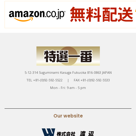
5-12-314 Suguminami Kasuga Fukuoka 816-0863 JAPAN
TEL +81-(0)92-592-5522 | FAX +81-(0)92-592-5533
Mon - Fri: 9 am - 5 pm
Our website