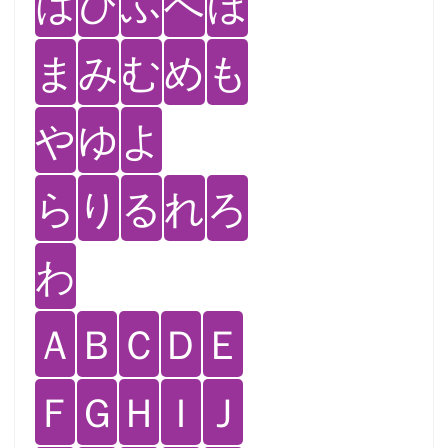
は
ひ
ふ
へ
ほ
ま
み
む
め
も
や
ゆ
よ
ら
り
る
れ
ろ
わ
Ａ
Ｂ
Ｃ
Ｄ
Ｅ
Ｆ
Ｇ
Ｈ
Ｉ
Ｊ