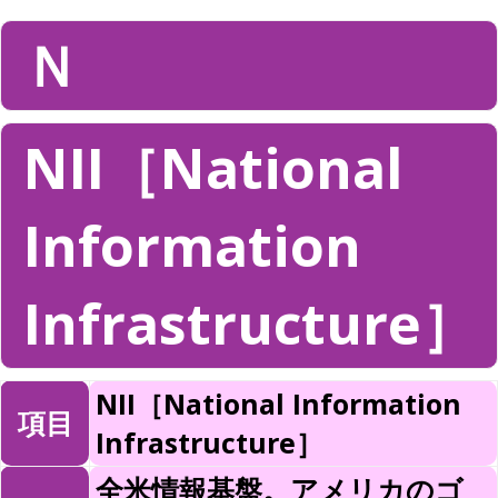
Ｎ
NII［National
Information
Infrastructure］
NII［National Information
項目
Infrastructure］
全米情報基盤。アメリカのゴ