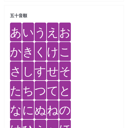
五十音順
あ
い
う
え
お
か
き
く
け
こ
さ
し
す
せ
そ
た
ち
つ
て
と
な
に
ぬ
ね
の