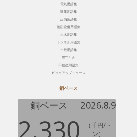
電気用語集
建築用語集
設備用語集
消防設備用語集
土木用語集
トンネル用語集
一般用語集
漢字引き
不動産用語集
ピックアップニュース
銅ベース
銅ベース
2026.8.9
2,330
（千円/ト
ン）