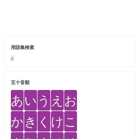
用語集検索
jjj
五十音順
あ
い
う
え
お
か
き
く
け
こ