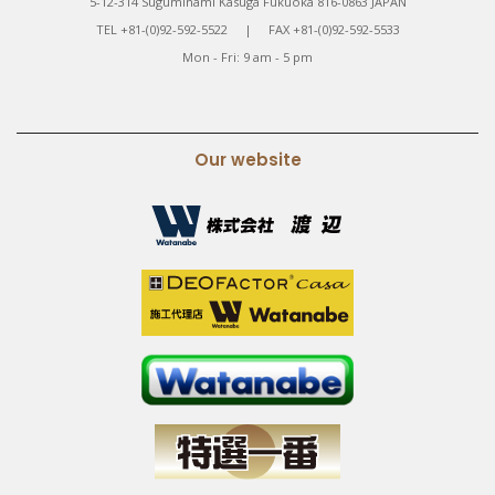
5-12-314 Suguminami Kasuga Fukuoka 816-0863 JAPAN
TEL +81-(0)92-592-5522 | FAX +81-(0)92-592-5533
Mon - Fri: 9 am - 5 pm
Our website