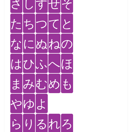
さ
し
す
せ
そ
た
ち
つ
て
と
な
に
ぬ
ね
の
は
ひ
ふ
へ
ほ
ま
み
む
め
も
や
ゆ
よ
ら
り
る
れ
ろ