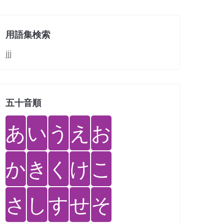
用語集検索
jjj
五十音順
あ
い
う
え
お
か
き
く
け
こ
さ
し
す
せ
そ