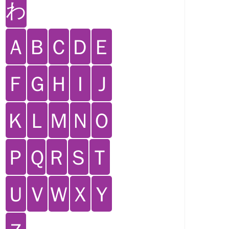
わ
Ａ
Ｂ
Ｃ
Ｄ
Ｅ
Ｆ
Ｇ
Ｈ
Ｉ
Ｊ
Ｋ
Ｌ
Ｍ
Ｎ
Ｏ
Ｐ
Ｑ
Ｒ
Ｓ
Ｔ
Ｕ
Ｖ
Ｗ
Ｘ
Ｙ