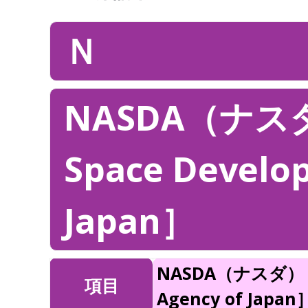
Ｎ
NASDA（ナスダ
Space Develo
Japan］
NASDA（ナスダ）［Na
項目
Agency of Japan