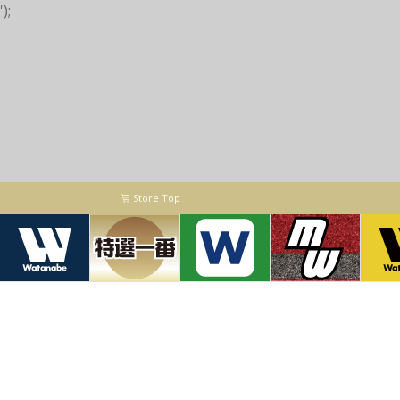
');
Store Top