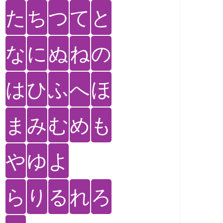
た
ち
つ
て
と
な
に
ぬ
ね
の
は
ひ
ふ
へ
ほ
ま
み
む
め
も
や
ゆ
よ
ら
り
る
れ
ろ