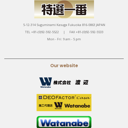
5-12-314 Suguminami Kasuga Fukuoka 816-0863 JAPAN
TEL +81-(0)92-592-5522 | FAX +81-(0)92-592-5533
Mon - Fri: 9 am - 5 pm
Our website