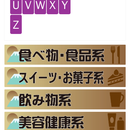
Ｕ
Ｖ
Ｗ
Ｘ
Ｙ
Ｚ