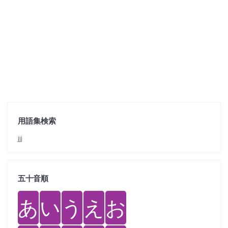
用語集検索
jjj
五十音順
あ
い
う
え
お