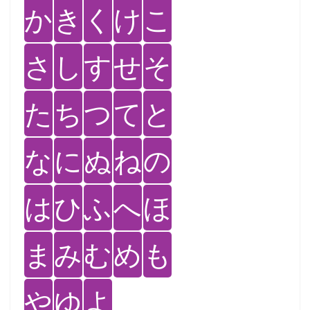
か
き
く
け
こ
さ
し
す
せ
そ
た
ち
つ
て
と
な
に
ぬ
ね
の
は
ひ
ふ
へ
ほ
ま
み
む
め
も
や
ゆ
よ