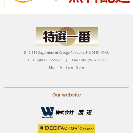
5-12-314 Suguminami Kasuga Fukuoka 816-0863 JAPAN
TEL +81-(0)92-592-5522 | FAX +81-(0)92-592-5533
Mon - Fri: 9 am - 5 pm
Our website