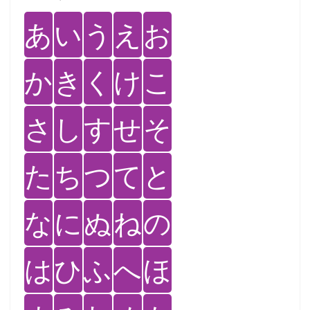
あ
い
う
え
お
か
き
く
け
こ
さ
し
す
せ
そ
た
ち
つ
て
と
な
に
ぬ
ね
の
は
ひ
ふ
へ
ほ