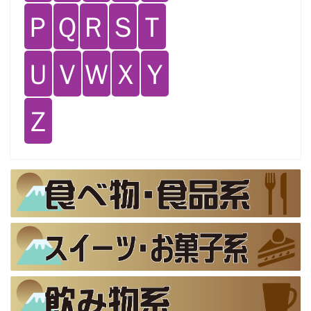
Ｐ
Ｑ
Ｒ
Ｓ
Ｔ
Ｕ
Ｖ
Ｗ
Ｘ
Ｙ
Ｚ